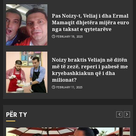
Pas Noizy-t, Veliaj i dha Ermal
Mamaqit dhjetëra mijëra euro
nga taksat e qytetarëve
FEBRUARY 18, 2025
FOTO/ Persona të maskuar
Noizy braktis Veliajn në ditën
sulmuan “One Albania”,
më të zezë, reperi i pabesë me
ngjarja u fsheh. A u vodhën
kryebashkiakun që i dha
serverat?
milionat?
3
MARCH 25, 2025
FEBRUARY 11, 2025
Prokuroria jep pretencën, ja
çfarë dënimi kërkon për
PËR TY
Mariela dhe Antonela
Berishën
4
MARCH 25, 2025