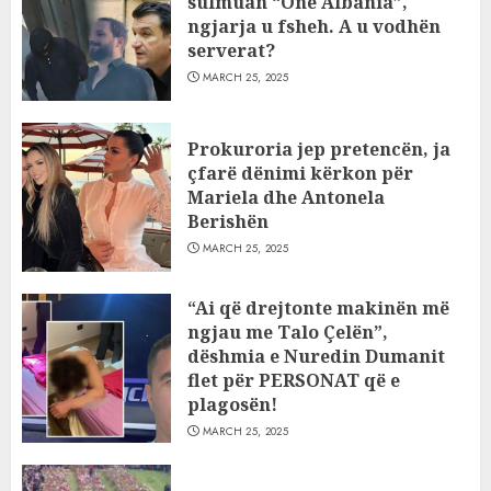
sulmuan “One Albania”,
ngjarja u fsheh. A u vodhën
serverat?
MARCH 25, 2025
Prokuroria jep pretencën, ja
çfarë dënimi kërkon për
Mariela dhe Antonela
Berishën
MARCH 25, 2025
“Ai që drejtonte makinën më
ngjau me Talo Çelën”,
dëshmia e Nuredin Dumanit
flet për PERSONAT që e
plagosën!
MARCH 25, 2025