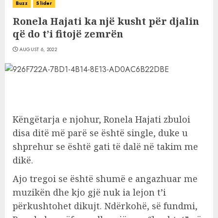
Buzz
Slider
Ronela Hajati ka një kusht për djalin
që do t’i fitojë zemrën
AUGUST 6, 2022
Këngëtarja e njohur, Ronela Hajati zbuloi
disa ditë më parë se është single, duke u
shprehur se është gati të dalë në takim me
dikë.
Ajo tregoi se është shumë e angazhuar me
muzikën dhe kjo gjë nuk ia lejon t’i
përkushtohet dikujt. Ndërkohë, së fundmi,