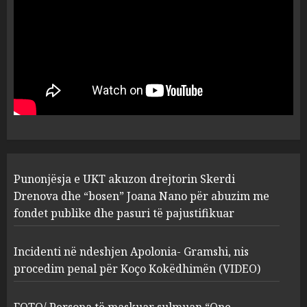
plagosën!
5
MARCH 25, 2025
Punonjësja e UKT akuzon
drejtorin Skerdi Drenova dhe
“bosen” Joana Nano për
abuzim me fondet publike dhe
pasuri të pajustifikuar
1
JULY 24, 2025
Incidenti në ndeshjen
Punonjësja e UKT akuzon drejtorin Skerdi
Apolonia- Gramshi, nis
procedim penal për Koço
Drenova dhe “bosen” Joana Nano për abuzim me
Kokëdhimën (VIDEO)
fondet publike dhe pasuri të pajustifikuar
2
MARCH 27, 2025
Incidenti në ndeshjen Apolonia- Gramshi, nis
procedim penal për Koço Kokëdhimën (VIDEO)
FOTO/ Persona të maskuar
sulmuan “One Albania”,
ngjarja u fsheh. A u vodhën
FOTO/ Persona të maskuar sulmuan “One