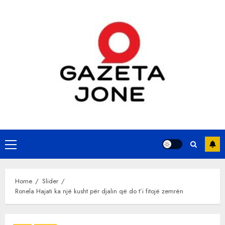
Skip
to
content
Primary
Menu
Home
Slider
Ronela Hajati ka një kusht për djalin që do t’i fitojë zemrën