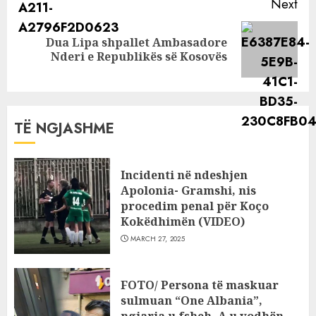
Next
Dua Lipa shpallet Ambasadore
Next
Nderi e Republikës së Kosovës
post:
TË NGJASHME
Incidenti në ndeshjen
Apolonia- Gramshi, nis
procedim penal për Koço
Kokëdhimën (VIDEO)
MARCH 27, 2025
FOTO/ Persona të maskuar
sulmuan “One Albania”,