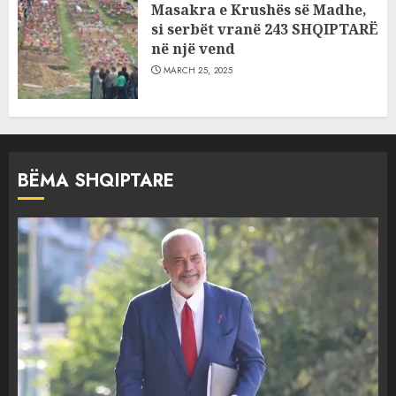
Masakra e Krushës së Madhe,
si serbët vranë 243 SHQIPTARË
në një vend
MARCH 25, 2025
BËMA SHQIPTARE