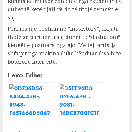
Ronela ka rrëfyer edhe një nga “kushtet” që
duhet të ketë djali që do të fitojë zemrën e
saj.
Përmes një postimi në “Instastory”, Hajati
thotë se partneri i saj duhet të “dashuroni”
këngët e postuara nga ajo. Më tej, artistja
shfaqet nga makina duke kënduar disa hite
botërore ndër vite.
Lexo Edhe: