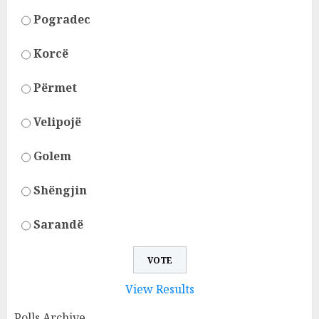
Pogradec
Korcë
Përmet
Velipojë
Golem
Shëngjin
Sarandë
View Results
Polls Archive