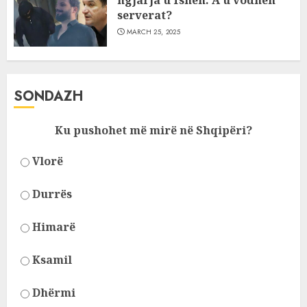
ngjarja u fsheh. A u vodhën
serverat?
MARCH 25, 2025
SONDAZH
Ku pushohet më mirë në Shqipëri?
Vlorë
Durrës
Himarë
Ksamil
Dhërmi