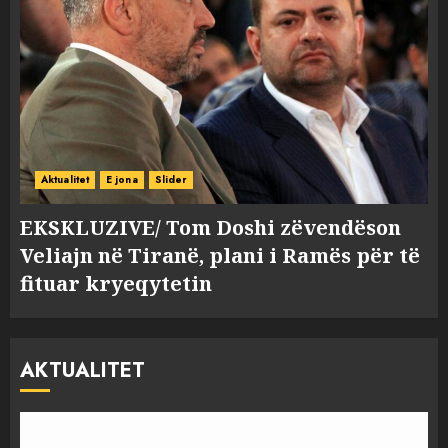
Aktualitet
E jona
Slider
EKSKLUZIVE/ Tom Doshi zëvendëson
Veliajn në Tiranë, plani i Ramës për të
fituar kryeqytetin
AKTUALITET