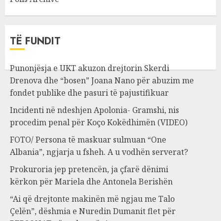
TË FUNDIT
Punonjësja e UKT akuzon drejtorin Skerdi
Drenova dhe “bosen” Joana Nano për abuzim me
fondet publike dhe pasuri të pajustifikuar
Incidenti në ndeshjen Apolonia- Gramshi, nis
procedim penal për Koço Kokëdhimën (VIDEO)
FOTO/ Persona të maskuar sulmuan “One
Albania”, ngjarja u fsheh. A u vodhën serverat?
Prokuroria jep pretencën, ja çfarë dënimi
kërkon për Mariela dhe Antonela Berishën
“Ai që drejtonte makinën më ngjau me Talo
Çelën”, dëshmia e Nuredin Dumanit flet për