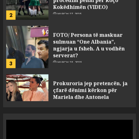
FOTO/ Persona të maskuar
sulmuan “One Albania”,
ngjarja u fsheh. A u vodhën
serverat?
3
MARCH 25, 2025
Prokuroria jep pretencën, ja
çfarë dënimi kërkon për
Mariela dhe Antonela
Berishën
4
MARCH 25, 2025
“Ai që drejtonte makinën më
ngjau me Talo Çelën”,
dëshmia e Nuredin Dumanit
flet për PERSONAT që e