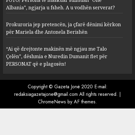
serverat?
Albania”, ngjarja u fsheh. A u vodhën serverat?
3
MARCH 25, 2025
Prokuroria jep pretencën, ja çfarë dënimi kërkon
Prokuroria jep pretencën, ja
për Mariela dhe Antonela Berishën
çfarë dënimi kërkon për
Mariela dhe Antonela
“Ai që drejtonte makinën më ngjau me Talo
Berishën
Çelën”, dëshmia e Nuredin Dumanit flet për
4
MARCH 25, 2025
PERSONAT që e plagosën!
“Ai që drejtonte makinën më
ngjau me Talo Çelën”,
Copyright © Gazeta Jonë 2020 E-mail:
dëshmia e Nuredin Dumanit
redaksiagazetajone@gmail.com
All rights reserved.
|
flet për PERSONAT që e
ChromeNews
by AF themes.
plagosën!
5
MARCH 25, 2025