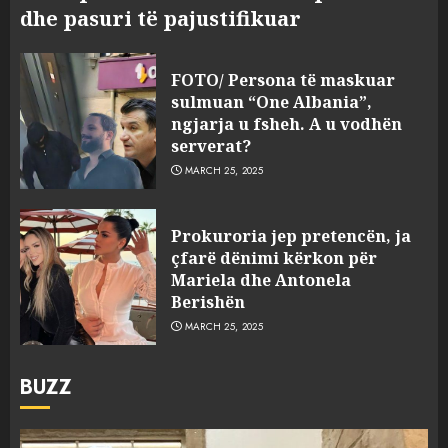
dhe pasuri të pajustifikuar
FOTO/ Persona të maskuar
sulmuan “One Albania”,
ngjarja u fsheh. A u vodhën
serverat?
MARCH 25, 2025
Prokuroria jep pretencën, ja
çfarë dënimi kërkon për
Mariela dhe Antonela
Berishën
MARCH 25, 2025
BUZZ