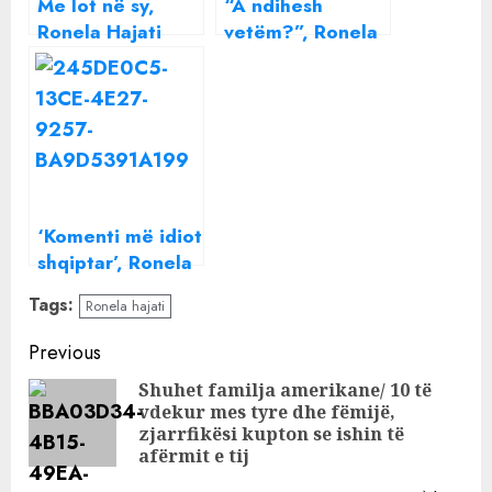
Me lot në sy,
“A ndihesh
Ronela Hajati
vetëm?”, Ronela
zbulon pamjet e
Hajati prek me
papublikuara nga
përgjigjen e saj
“Eurovision”
‘Komenti më idiot
shqiptar’, Ronela
Hajati nuk duron
Tags:
Ronela hajati
dot më
Continue
Previous
Reading
Shuhet familja amerikane/ 10 të
vdekur mes tyre dhe fëmijë,
Pre
zjarrfikësi kupton se ishin të
pos
afërmit e tij