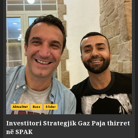
Aktualitet
Buzz
Slider
Investitori Strategjik Gaz Paja thirret
në SPAK