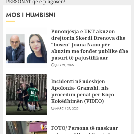
PERSONAT që e plagosën!
MOS I HUMBISNI
Punonjësja e UKT akuzon
drejtorin Skerdi Drenova dhe
“bosen” Joana Nano për
abuzim me fondet publike dhe
pasuri të pajustifikuar
JULY 24, 2025
Incidenti në ndeshjen
Apolonia- Gramshi, nis
procedim penal për Koço
Kokëdhimën (VIDEO)
MARCH 27, 2025
FOTO/ Persona të maskuar