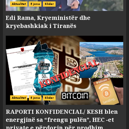
Aktualitet
E jona
Slider
Edi Rama, Kryeministër dhe
kryebashkiak i Tiranës
Aktualitet
E jona
Slider
RAPORTI KONFIDENCIAL/ KESH blen
energjinë sa “frengu pulën”, HEC -et
private e përdorin për prodhim