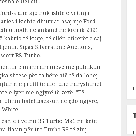
esha e Uellsit .
Ford-s dhe kjo nuk ishte e vetmja
harles i kishte dhuruar asaj një Ford
 cili u hodh në ankand në korrik 2021.
 kabrio të kuqe, të cilën oficerët e saj
lqenin. Sipas Silverstone Auctions,
scort RS Turbo.
mentin e marrëdhënieve me publikun
ka shtesë për ta bërë atë të dallohej.
jtur një profil të ulët dhe ndryshimet
P
hte e lyer me ngjyrë të zezë. “Të
ë blinin hatchback-un në çdo ngjyrë,
 White.
y është i vetmi RS Turbo Mk1 në këtë
a flasin për tre Turbo RS të zinj .
P