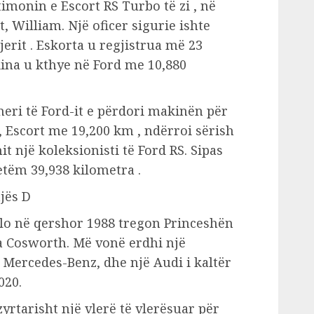
imonin e Escort RS Turbo të zi , në
it, William. Një oficer sigurie ishte
erit . Eskorta u regjistrua më 23
ina u kthye në Ford me 10,880
heri të Ford-it e përdori makinën për
4, Escort me 19,200 km , ndërroi sërish
t një koleksionisti të Ford RS. Sipas
etëm 39,938 kilometra .
jës D
olo në qershor 1988 tregon Princeshën
ra Cosworth. Më vonë erdhi një
Mercedes-Benz, dhe një Audi i kaltër
020.
yrtarisht një vlerë të vlerësuar për