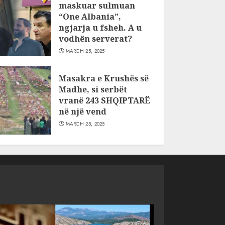
maskuar sulmuan
“One Albania”,
ngjarja u fsheh. A u
vodhën serverat?
MARCH 25, 2025
Masakra e Krushës së
Madhe, si serbët
vranë 243 SHQIPTARË
në një vend
MARCH 25, 2025