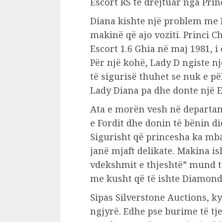
Escort RS të drejtuar nga Princ
Diana kishte një problem me 
makinë që ajo voziti. Princi C
Escort 1.6 Ghia në maj 1981, i
Për një kohë, Lady D ngiste një
të sigurisë thuhet se nuk e pë
Lady Diana pa dhe donte një E
Ata e morën vesh në departa
e Fordit dhe donin të bënin diç
Sigurisht që princesha ka mba
janë mjaft delikate. Makina is
vdekshmit e thjeshtë” mund t
me kusht që të ishte Diamond
Sipas Silverstone Auctions, k
ngjyrë. Edhe pse burime të tjer