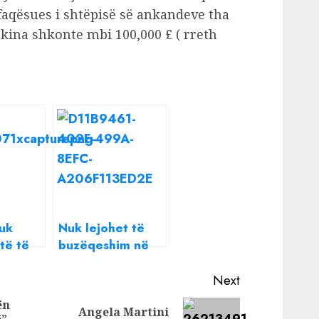
rfaqësues i shtëpisë së ankandeve tha
akina shkonte mbi 100,000 £ ( rreth
Nuk
Nuk lejohet të
htë të
buzëqeshim në
he me
fotografinë e
s
pasaportës, a ju
Next
ë
kishte shkuar
ën
Angela Martini
 Dianës
mendja pse?