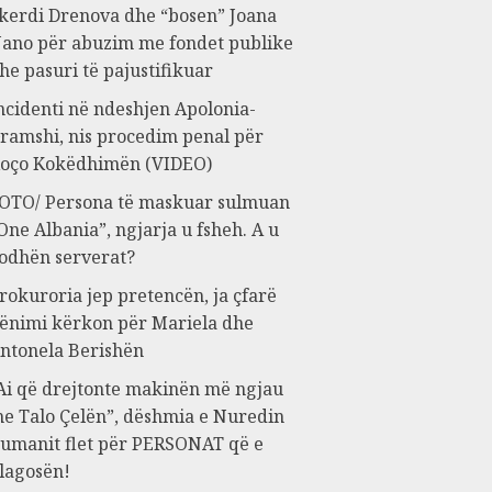
kerdi Drenova dhe “bosen” Joana
ano për abuzim me fondet publike
he pasuri të pajustifikuar
ncidenti në ndeshjen Apolonia-
ramshi, nis procedim penal për
oço Kokëdhimën (VIDEO)
OTO/ Persona të maskuar sulmuan
One Albania”, ngjarja u fsheh. A u
odhën serverat?
rokuroria jep pretencën, ja çfarë
ënimi kërkon për Mariela dhe
ntonela Berishën
Ai që drejtonte makinën më ngjau
e Talo Çelën”, dëshmia e Nuredin
umanit flet për PERSONAT që e
lagosën!