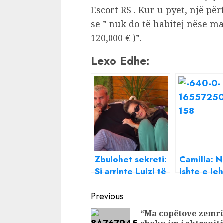
Escort RS . Kur u pyet, një pë
se ” nuk do të habitej nëse m
120,000 € )”.
Lexo Edhe:
Zbulohet sekreti:
Camilla: 
Si arrinte Luizi të
ishte e le
kuptonte
përballes
Continue
nominimet, askujt
kritikat pa
Previous
nuk i kishte
vdekjes s
Reading
“Ma copëtove zemr
shkuar në mendje
princeshë