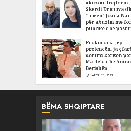
akuzon drejtorin
Skerdi Drenova d
“bosen” Joana Nan
për abuzim me fo
publike dhe pasuri
pajustifikuar
Prokuroria jep
JULY 24, 2025
pretencën, ja çfar
dënimi kërkon pë
Mariela dhe Anton
Berishën
MARCH 25, 2025
BËMA SHQIPTARE