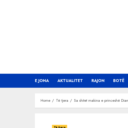
Skip
to
content
E JONA
AKTUALITET
RAJON
BOTË
Home
Të tjera
Sa shitet makina e princeshë Dian
Të tjera