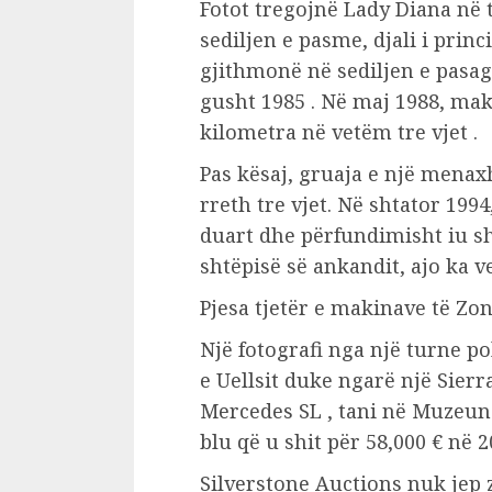
Fotot tregojnë Lady Diana në t
sediljen e pasme, djali i princ
gjithmonë në sediljen e pasagj
gusht 1985 . Në maj 1988, mak
kilometra në vetëm tre vjet .
Pas kësaj, gruaja e një menax
rreth tre vjet. Në shtator 199
duart dhe përfundimisht iu shi
shtëpisë së ankandit, ajo ka v
Pjesa tjetër e makinave të Zon
Një fotografi nga një turne p
e Uellsit duke ngarë një Sier
Mercedes SL , tani në Muzeun 
blu që u shit për 58,000 € në 2
Silverstone Auctions nuk jep z