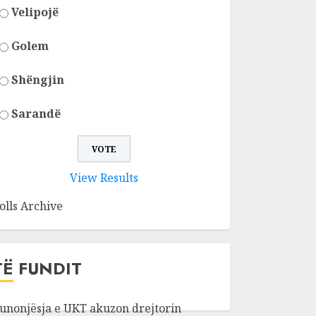
Velipojë
Golem
Shëngjin
Sarandë
View Results
olls Archive
TË FUNDIT
unonjësja e UKT akuzon drejtorin