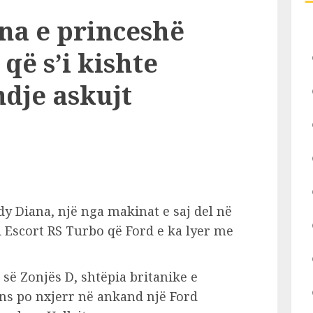
na e princeshë
që s’i kishte
dje askujt
dy Diana, një nga makinat e saj del në
 Escort RS Turbo që Ford e ka lyer me
 së Zonjës D, shtëpia britanike e
ns po nxjerr në ankand një Ford