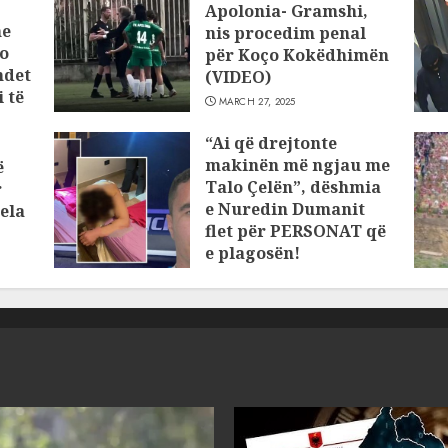
Apolonia- Gramshi,
he
nis procedim penal
o
për Koço Kokëdhimën
ndet
(VIDEO)
 të
MARCH 27, 2025
“Ai që drejtonte
makinën më ngjau me
ë
Talo Çelën”, dëshmia
r
e Nuredin Dumanit
ela
flet për PERSONAT që
e plagosën!
MARCH 25, 2025