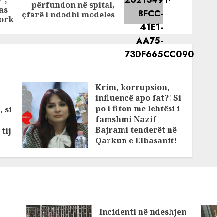
”,
Previous
Next
përfundon në spital,
as
post:
post:
çfarë i ndodhi modeles
York
Krim, korrupsion,
/
influencë apo fat?! Si
po i fiton me lehtësi i
, si
famshmi Nazif
Bajrami tenderët në
tij
Qarkun e Elbasanit!
Kush është KOKA që
rri në prapaskenë?!
JANUARY 11, 2025
Incidenti në ndeshjen