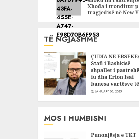
shoku im i shtrenjtë
kjo gjetje
Xhoda i tronditur p
tragjedisë në New 
TË NGJASHME
ÇUDIA NË ERSEKË
Stafi i Bashkisë
shpallet i pastrehë
iu dha Erion Isai
banesa vartësve të 
JANUARY 30, 2025
MOS I HUMBISNI
Punonjësja e UKT