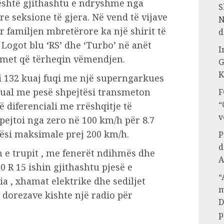
 është gjithashtu e ndryshme nga
S
 tre seksione të gjera. Në vend të vijave
N
r familjen mbretërore ka një shirit të
d
 Logot blu ‘RS’ dhe ‘Turbo’ në anët
I
tmet që tërheqin vëmendjen.
G
K
i 132 kuaj fuqi me një superngarkues
ual me pesë shpejtësi transmeton
F
“
 diferenciali me rrëshqitje të
v
hpejtoi nga zero në 100 km/h për 8.7
tësi maksimale prej 200 km/h.
P
d
ën e trupit , me fenerët ndihmës dhe
A
 R 15 ishin gjithashtu pjesë e
“
ia , xhamat elektrike dhe sediljet
m
 dorezave kishte një radio për
D
p