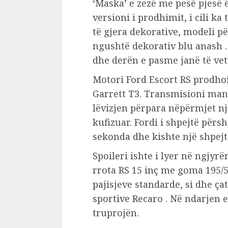
‘Maska’ e zezë me pesë pjesë
versioni i prodhimit, i cili ka
të gjera dekorative, modeli pë
ngushtë dekorativ blu anash .
dhe derën e pasme janë të ve
Motori Ford Escort RS prodho
Garrett T3. Transmisioni man
lëvizjen përpara nëpërmjet një
kufizuar. Fordi i shpejtë përs
sekonda dhe kishte një shpej
Spoileri ishte i lyer në ngjyr
rrota RS 15 inç me goma 195/50
pajisjeve standarde, si dhe çat
sportive Recaro . Në ndarjen e
truprojën.