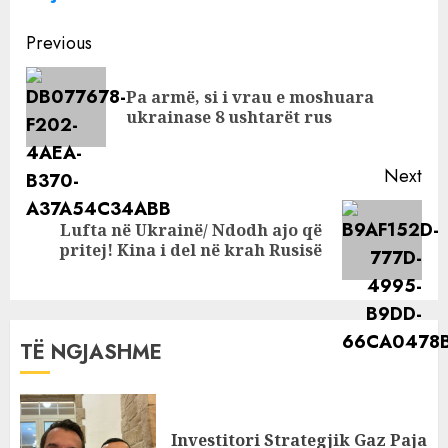
na tregon
Continue
marrëdhënien e
Previous
shkëlqyer me
Reading
Dagz!
Pa armë, si i vrau e moshuara
Pre
ukrainase 8 ushtarët rus
pos
Next
Lufta në Ukrainë/ Ndodh ajo që
Next
pritej! Kina i del në krah Rusisë
post:
TË NGJASHME
Investitori Strategjik Gaz Paja