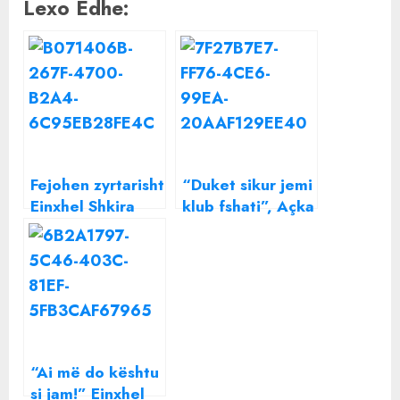
Lexo Edhe:
Fejohen zyrtarisht
“Duket sikur jemi
Einxhel Shkira
klub fshati”, Açka
dhe Dj Dagz, çifti
thirrje kreut të
niset për “muaj
SPAK: Kap ndonjë
mjalti”
peshk të madh,
jo cironka, kështu
do të mbajnë
mend qytetarët
“Ai më do kështu
si jam!” Einxhel