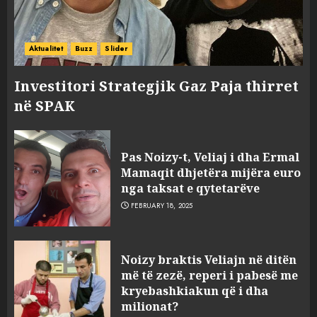
Aktualitet
Buzz
Slider
Investitori Strategjik Gaz Paja thirret
në SPAK
Pas Noizy-t, Veliaj i dha Ermal
Mamaqit dhjetëra mijëra euro
nga taksat e qytetarëve
FEBRUARY 18, 2025
FOTO/ Persona të maskuar
Noizy braktis Veliajn në ditën
sulmuan “One Albania”,
më të zezë, reperi i pabesë me
ngjarja u fsheh. A u vodhën
kryebashkiakun që i dha
serverat?
milionat?
3
MARCH 25, 2025