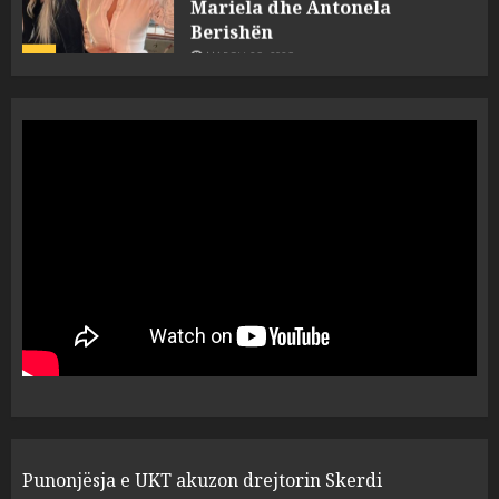
Berishën
4
MARCH 25, 2025
“Ai që drejtonte makinën më
ngjau me Talo Çelën”,
dëshmia e Nuredin Dumanit
flet për PERSONAT që e
plagosën!
5
MARCH 25, 2025
Punonjësja e UKT akuzon
drejtorin Skerdi Drenova dhe
“bosen” Joana Nano për
abuzim me fondet publike dhe
pasuri të pajustifikuar
1
JULY 24, 2025
Incidenti në ndeshjen
Punonjësja e UKT akuzon drejtorin Skerdi
Apolonia- Gramshi, nis