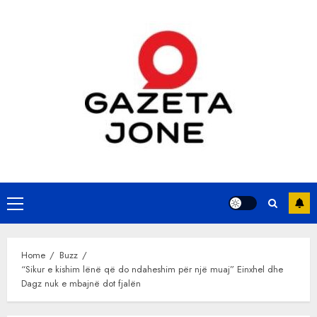
Skip
to
content
Primary
Menu
Home
Buzz
“Sikur e kishim lënë që do ndaheshim për një muaj” Einxhel dhe
Dagz nuk e mbajnë dot fjalën