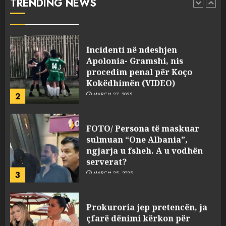
TRENDING NEWS
pasuri të pajustifikuar
1
JULY 24, 2025
Incidenti në ndeshjen
Apolonia- Gramshi, nis
procedim penal për Koço
Kokëdhimën (VIDEO)
2
MARCH 27, 2025
FOTO/ Persona të maskuar
sulmuan “One Albania”,
ngjarja u fsheh. A u vodhën
serverat?
3
MARCH 25, 2025
Prokuroria jep pretencën, ja
çfarë dënimi kërkon për
Mariela dhe Antonela