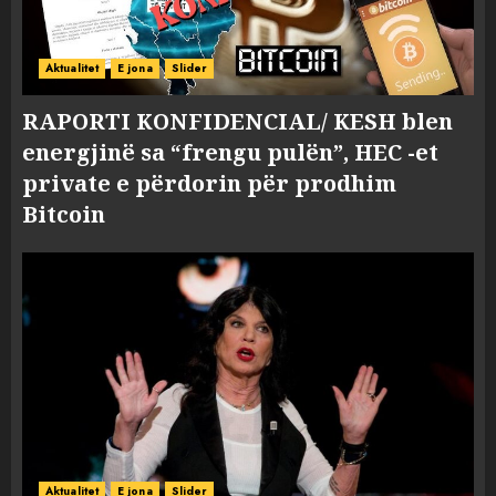
Aktualitet
E jona
Slider
RAPORTI KONFIDENCIAL/ KESH blen
energjinë sa “frengu pulën”, HEC -et
private e përdorin për prodhim
Bitcoin
Aktualitet
E jona
Slider