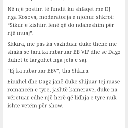
Në një postim të fundit ku shfaqet me DJ
nga Kosova, moderatorja e njohur shkroi:
“Sikur e kishim lënë që do ndaheshim për
një muaj”.
Shkira, më pas ka vazhduar duke thënë me
shaka se tani ka mbaruar BB VIP dhe se Dagz
duhet të largohet nga jeta e saj.
“Ej ka mbaruar BBV”, tha Shkira.
Einxhel dhe Dagz janë duke shijuar tej mase
romancën e tyre, jashtë kamerave, duke na
vëretuar edhe një herë që lidhja e tyre nuk
ishte vetëm për show.