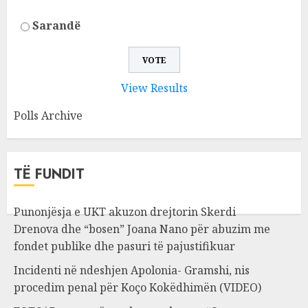
Sarandë
View Results
Polls Archive
TË FUNDIT
Punonjësja e UKT akuzon drejtorin Skerdi
Drenova dhe “bosen” Joana Nano për abuzim me
fondet publike dhe pasuri të pajustifikuar
Incidenti në ndeshjen Apolonia- Gramshi, nis
procedim penal për Koço Kokëdhimën (VIDEO)