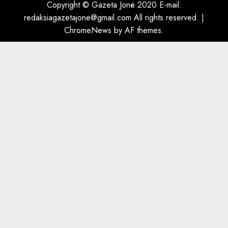
ngjau me Talo Çelën”,
Copyright © Gazeta Jonë 2020 E-mail:
dëshmia e Nuredin Dumanit
redaksiagazetajone@gmail.com
All rights reserved.
|
flet për PERSONAT që e
ChromeNews
by AF themes.
plagosën!
5
MARCH 25, 2025