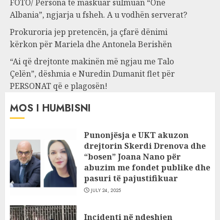
FOTO/ Persona të maskuar sulmuan “One
Albania”, ngjarja u fsheh. A u vodhën serverat?
Prokuroria jep pretencën, ja çfarë dënimi
kërkon për Mariela dhe Antonela Berishën
“Ai që drejtonte makinën më ngjau me Talo
Çelën”, dëshmia e Nuredin Dumanit flet për
PERSONAT që e plagosën!
MOS I HUMBISNI
Punonjësja e UKT akuzon
drejtorin Skerdi Drenova dhe
“bosen” Joana Nano për
abuzim me fondet publike dhe
pasuri të pajustifikuar
JULY 24, 2025
Incidenti në ndeshjen