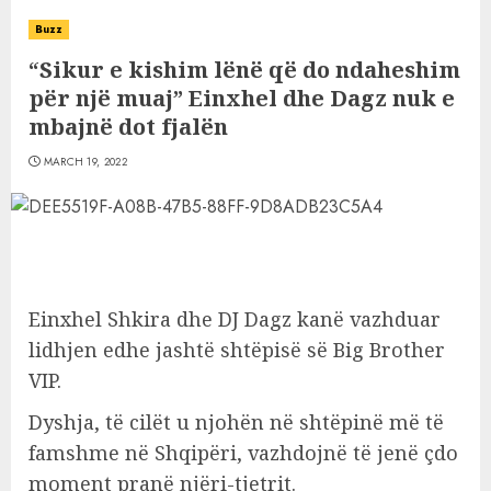
Buzz
“Sikur e kishim lënë që do ndaheshim
për një muaj” Einxhel dhe Dagz nuk e
mbajnë dot fjalën
MARCH 19, 2022
Einxhel Shkira dhe DJ Dagz kanë vazhduar
lidhjen edhe jashtë shtëpisë së Big Brother
VIP.
Dyshja, të cilët u njohën në shtëpinë më të
famshme në Shqipëri, vazhdojnë të jenë çdo
moment pranë njëri-tjetrit.