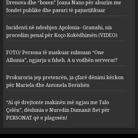
procedim penal për Koço
Drenova dhe “bosen” Joana Nano për abuzim me
Kokëdhimën (VIDEO)
fondet publike dhe pasuri të pajustifikuar
2
MARCH 27, 2025
Incidenti në ndeshjen Apolonia- Gramshi, nis
procedim penal për Koço Kokëdhimën (VIDEO)
FOTO/ Persona të maskuar
sulmuan “One Albania”,
ngjarja u fsheh. A u vodhën
FOTO/ Persona të maskuar sulmuan “One
serverat?
Albania”, ngjarja u fsheh. A u vodhën serverat?
3
MARCH 25, 2025
Prokuroria jep pretencën, ja çfarë dënimi kërkon
Prokuroria jep pretencën, ja
për Mariela dhe Antonela Berishën
çfarë dënimi kërkon për
Mariela dhe Antonela
“Ai që drejtonte makinën më ngjau me Talo
Berishën
Çelën”, dëshmia e Nuredin Dumanit flet për
4
MARCH 25, 2025
PERSONAT që e plagosën!
“Ai që drejtonte makinën më