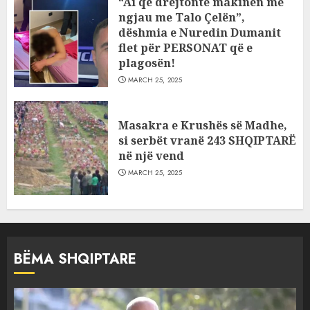
“Ai që drejtonte makinën më
ngjau me Talo Çelën”,
dëshmia e Nuredin Dumanit
flet për PERSONAT që e
plagosën!
MARCH 25, 2025
Masakra e Krushës së Madhe,
si serbët vranë 243 SHQIPTARË
në një vend
MARCH 25, 2025
BËMA SHQIPTARE