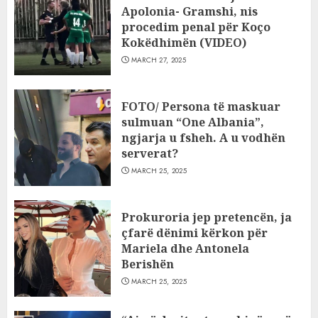
Apolonia- Gramshi, nis
procedim penal për Koço
Kokëdhimën (VIDEO)
MARCH 27, 2025
FOTO/ Persona të maskuar
sulmuan “One Albania”,
ngjarja u fsheh. A u vodhën
serverat?
MARCH 25, 2025
Prokuroria jep pretencën, ja
çfarë dënimi kërkon për
Mariela dhe Antonela
Berishën
MARCH 25, 2025