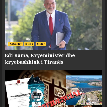
Aktualitet
E jona
Slider
Edi Rama, Kryeministër dhe
kryebashkiak i Tiranës