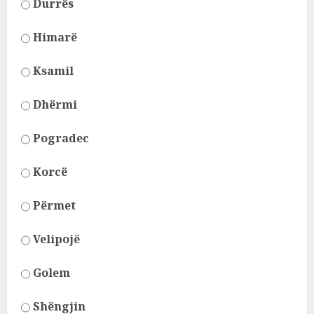
Durrës
Himarë
Ksamil
Dhërmi
Pogradec
Korcë
Përmet
Velipojë
Golem
Shëngjin