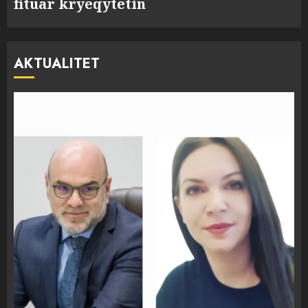
fituar kryeqytetin
AKTUALITET