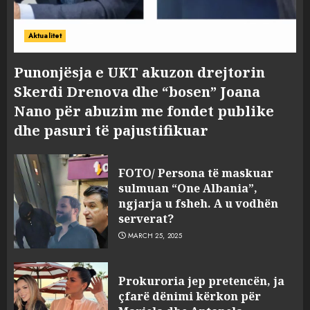
Aktualitet
Punonjësja e UKT akuzon drejtorin
Skerdi Drenova dhe “bosen” Joana
Nano për abuzim me fondet publike
dhe pasuri të pajustifikuar
FOTO/ Persona të maskuar
sulmuan “One Albania”,
ngjarja u fsheh. A u vodhën
serverat?
MARCH 25, 2025
Prokuroria jep pretencën, ja
çfarë dënimi kërkon për