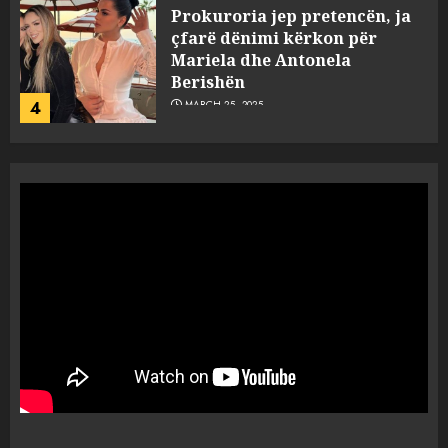
Prokuroria jep pretencën, ja
çfarë dënimi kërkon për
Mariela dhe Antonela
Berishën
4
MARCH 25, 2025
“Ai që drejtonte makinën më
ngjau me Talo Çelën”,
dëshmia e Nuredin Dumanit
flet për PERSONAT që e
plagosën!
5
MARCH 25, 2025
Punonjësja e UKT akuzon
drejtorin Skerdi Drenova dhe
“bosen” Joana Nano për
abuzim me fondet publike dhe
pasuri të pajustifikuar
1
JULY 24, 2025