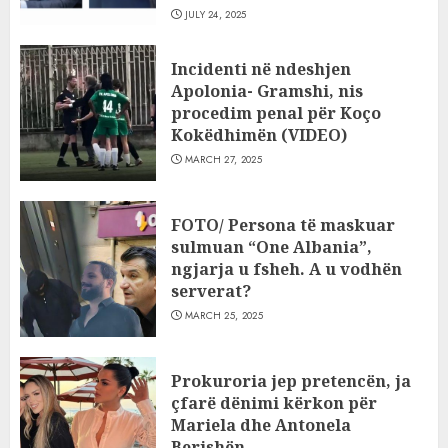
JULY 24, 2025
Incidenti në ndeshjen
Apolonia- Gramshi, nis
procedim penal për Koço
Kokëdhimën (VIDEO)
MARCH 27, 2025
FOTO/ Persona të maskuar
sulmuan “One Albania”,
ngjarja u fsheh. A u vodhën
serverat?
MARCH 25, 2025
Prokuroria jep pretencën, ja
çfarë dënimi kërkon për
Mariela dhe Antonela
Berishën