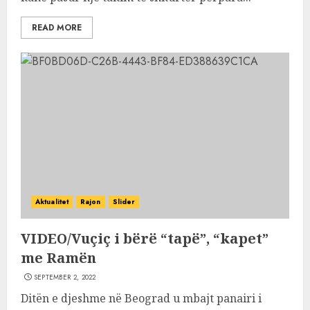
READ MORE
Aktualitet
Rajon
Slider
VIDEO/Vuçiç i bërë “tapë”, “kapet”
me Ramën
SEPTEMBER 2, 2022
Ditën e djeshme në Beograd u mbajt panairi i