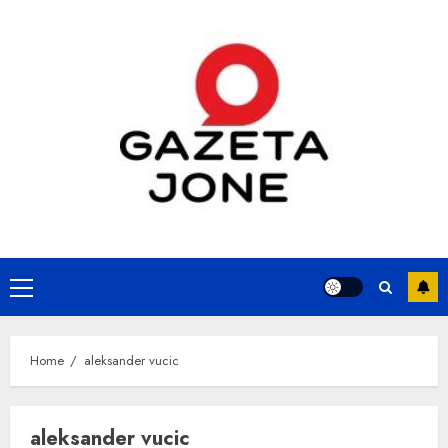
Skip
to
content
Primary
Menu
Home
aleksander vucic
aleksander vucic