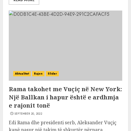
READ MORE
Aktualitet
Rajon
Slider
Rama takohet me Vuçiç në New York:
Një Ballkan i hapur është e ardhmja
e rajonit tonë
SEPTEMBER 20, 2022
Edi Rama dhe presidenti serb, Aleksander Vuçiç
kanë pasur një takim të shkurtër përpara...