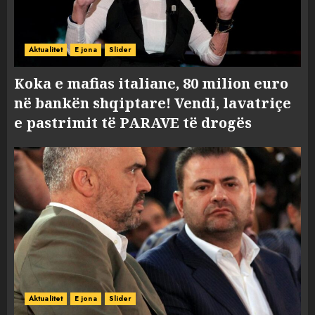
Aktualitet
E jona
Slider
Koka e mafias italiane, 80 milion euro
në bankën shqiptare! Vendi, lavatriçe
e pastrimit të PARAVE të drogës
Aktualitet
E jona
Slider