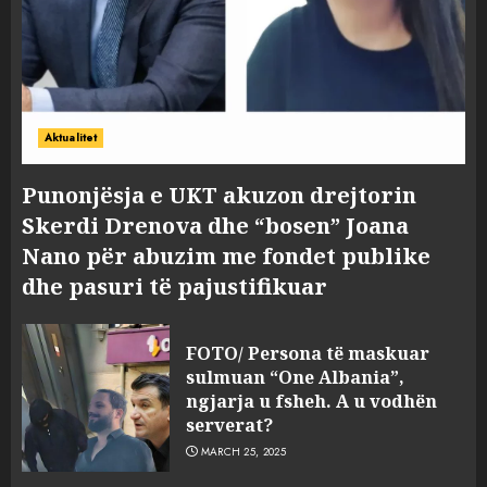
Aktualitet
Punonjësja e UKT akuzon drejtorin
Skerdi Drenova dhe “bosen” Joana
Nano për abuzim me fondet publike
dhe pasuri të pajustifikuar
FOTO/ Persona të maskuar
sulmuan “One Albania”,
ngjarja u fsheh. A u vodhën
serverat?
MARCH 25, 2025