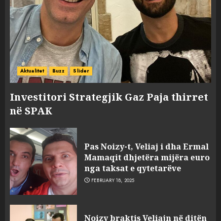
Aktualitet
Buzz
Slider
Investitori Strategjik Gaz Paja thirret
në SPAK
Pas Noizy-t, Veliaj i dha Ermal
Mamaqit dhjetëra mijëra euro
nga taksat e qytetarëve
FEBRUARY 18, 2025
FOTO/ Persona të maskuar
Noizy braktis Veliajn në ditën
sulmuan “One Albania”,