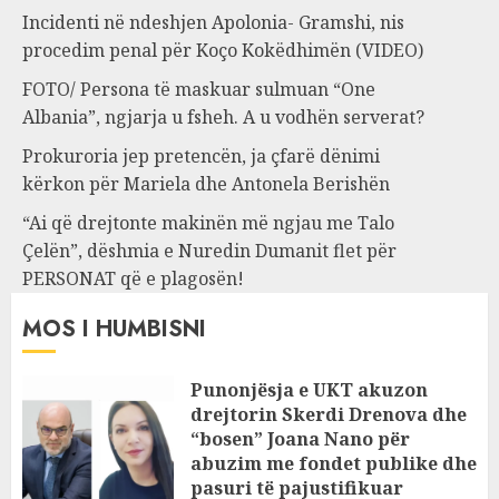
Incidenti në ndeshjen Apolonia- Gramshi, nis
procedim penal për Koço Kokëdhimën (VIDEO)
FOTO/ Persona të maskuar sulmuan “One
Albania”, ngjarja u fsheh. A u vodhën serverat?
Prokuroria jep pretencën, ja çfarë dënimi
kërkon për Mariela dhe Antonela Berishën
“Ai që drejtonte makinën më ngjau me Talo
Çelën”, dëshmia e Nuredin Dumanit flet për
PERSONAT që e plagosën!
MOS I HUMBISNI
Punonjësja e UKT akuzon
drejtorin Skerdi Drenova dhe
“bosen” Joana Nano për
abuzim me fondet publike dhe
pasuri të pajustifikuar