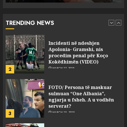
drejtorin Skerdi Drenova dhe
“bosen” Joana Nano për
abuzim me fondet publike dhe
TRENDING NEWS
pasuri të pajustifikuar
1
JULY 24, 2025
Incidenti në ndeshjen
Apolonia- Gramshi, nis
procedim penal për Koço
Kokëdhimën (VIDEO)
2
MARCH 27, 2025
FOTO/ Persona të maskuar
sulmuan “One Albania”,
ngjarja u fsheh. A u vodhën
serverat?
3
MARCH 25, 2025