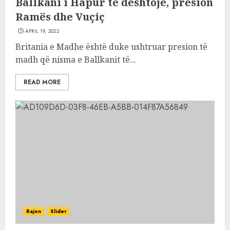
Ballkani i Hapur të dështojë, presion
Ramës dhe Vuçiç
APRIL 19, 2022
Britania e Madhe është duke ushtruar presion të
madh që nisma e Ballkanit të...
READ MORE
Rajon
Slider