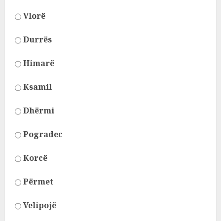
Vlorë
Durrës
Himarë
Ksamil
Dhërmi
Pogradec
Korcë
Përmet
Velipojë