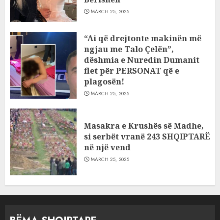
MARCH 25, 2025
“Ai që drejtonte makinën më
ngjau me Talo Çelën”,
dëshmia e Nuredin Dumanit
flet për PERSONAT që e
plagosën!
MARCH 25, 2025
Masakra e Krushës së Madhe,
si serbët vranë 243 SHQIPTARË
në një vend
MARCH 25, 2025