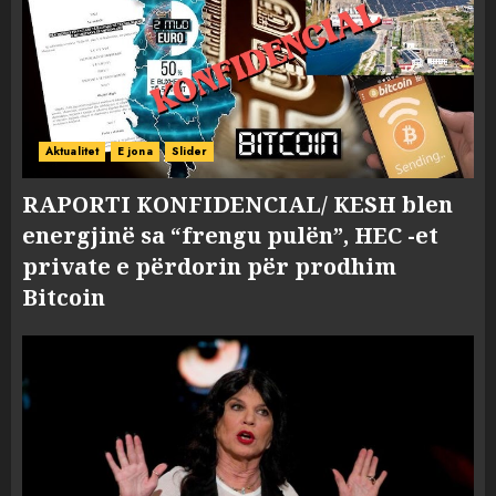
Aktualitet
E jona
Slider
RAPORTI KONFIDENCIAL/ KESH blen
energjinë sa “frengu pulën”, HEC -et
private e përdorin për prodhim
Bitcoin