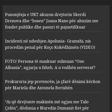
Incidenti në ndeshjen
Punonjësja e UKT akuzon drejtorin Skerdi
Apolonia- Gramshi, nis
procedim penal për Koço
Drenova dhe “bosen” Joana Nano për abuzim me
Kokëdhimën (VIDEO)
fondet publike dhe pasuri të pajustifikuar
2
MARCH 27, 2025
Incidenti në ndeshjen Apolonia- Gramshi, nis
procedim penal për Koço Kokëdhimën (VIDEO)
FOTO/ Persona të maskuar
sulmuan “One Albania”,
ngjarja u fsheh. A u vodhën
FOTO/ Persona të maskuar sulmuan “One
serverat?
Albania”, ngjarja u fsheh. A u vodhën serverat?
3
MARCH 25, 2025
Prokuroria jep pretencën, ja çfarë dënimi kërkon
Prokuroria jep pretencën, ja
për Mariela dhe Antonela Berishën
çfarë dënimi kërkon për
Mariela dhe Antonela
“Ai që drejtonte makinën më ngjau me Talo
Berishën
Çelën”, dëshmia e Nuredin Dumanit flet për
4
MARCH 25, 2025