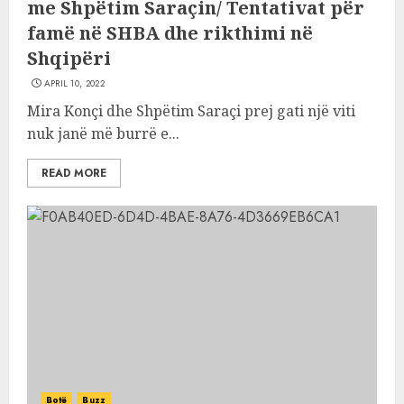
me Shpëtim Saraçin/ Tentativat për
famë në SHBA dhe rikthimi në
Shqipëri
APRIL 10, 2022
Mira Konçi dhe Shpëtim Saraçi prej gati një viti
nuk janë më burrë e...
READ MORE
Botë
Buzz