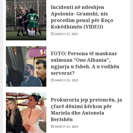
Incidenti në ndeshjen
Apolonia- Gramshi, nis
procedim penal për Koço
Kokëdhimën (VIDEO)
MARCH 27, 2025
FOTO/ Persona të maskuar
sulmuan “One Albania”,
ngjarja u fsheh. A u vodhën
serverat?
MARCH 25, 2025
Prokuroria jep pretencën, ja
çfarë dënimi kërkon për
Mariela dhe Antonela
Berishën
MARCH 25, 2025