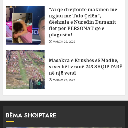
“Ai që drejtonte makinën më
ngjau me Talo Çelën”,
dëshmia e Nuredin Dumanit
flet për PERSONAT që e
plagosën!
MARCH 25, 2025
Masakra e Krushës së Madhe,
si serbët vranë 243 SHQIPTARË
në një vend
MARCH 25, 2025
BËMA SHQIPTARE