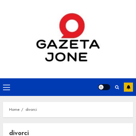
Skip
to
content
Primary
Menu
Home
divorci
divorci