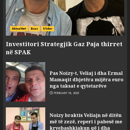
Aktualitet
Buzz
Slider
Investitori Strategjik Gaz Paja thirret
në SPAK
Pas Noizy-t, Veliaj i dha Ermal
Mamaqit dhjetëra mijëra euro
nga taksat e qytetarëve
FEBRUARY 18, 2025
FOTO/ Persona të maskuar
Noizy braktis Veliajn në ditën
sulmuan “One Albania”,
më të zezë, reperi i pabesë me
ngjarja u fsheh. A u vodhën
kryebashkiakun që i dha
serverat?