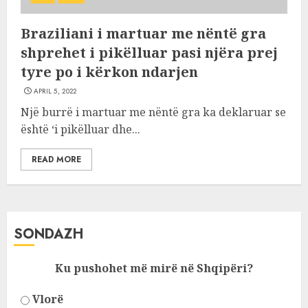
Braziliani i martuar me nëntë gra
shprehet i pikëlluar pasi njëra prej
tyre po i kërkon ndarjen
APRIL 5, 2022
Një burrë i martuar me nëntë gra ka deklaruar se
është ‘i pikëlluar dhe...
READ MORE
SONDAZH
Ku pushohet më mirë në Shqipëri?
Vlorë