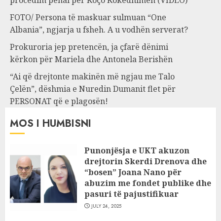
procedim penal për Koço Kokëdhimën (VIDEO)
FOTO/ Persona të maskuar sulmuan “One
Albania”, ngjarja u fsheh. A u vodhën serverat?
Prokuroria jep pretencën, ja çfarë dënimi
kërkon për Mariela dhe Antonela Berishën
“Ai që drejtonte makinën më ngjau me Talo
Çelën”, dëshmia e Nuredin Dumanit flet për
PERSONAT që e plagosën!
MOS I HUMBISNI
Punonjësja e UKT akuzon
drejtorin Skerdi Drenova dhe
“bosen” Joana Nano për
abuzim me fondet publike dhe
pasuri të pajustifikuar
JULY 24, 2025