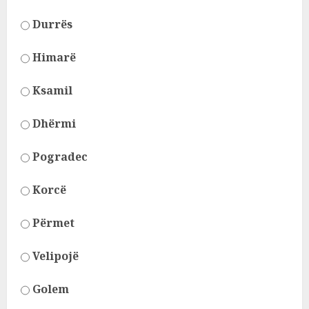
Durrës
Himarë
Ksamil
Dhërmi
Pogradec
Korcë
Përmet
Velipojë
Golem