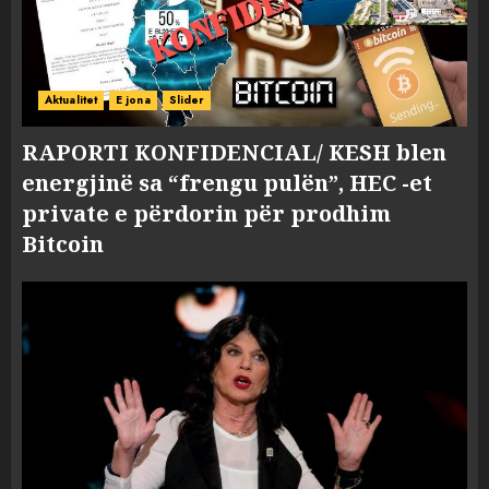
Aktualitet
E jona
Slider
RAPORTI KONFIDENCIAL/ KESH blen
energjinë sa “frengu pulën”, HEC -et
private e përdorin për prodhim
Bitcoin