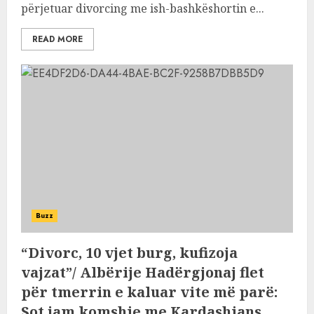
përjetuar divorcing me ish-bashkëshortin e...
READ MORE
Buzz
“Divorc, 10 vjet burg, kufizoja
vajzat”/ Albërije Hadërgjonaj flet
për tmerrin e kaluar vite më parë:
Sot jam komshie me Kardashians