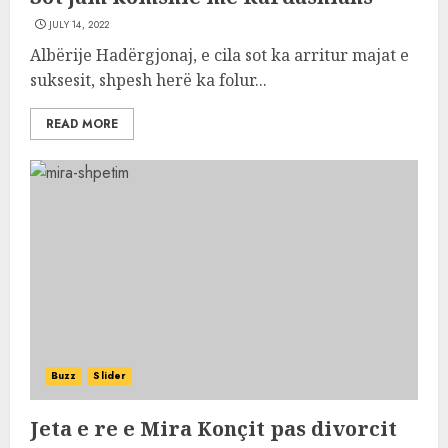
JULY 14, 2022
Albërije Hadërgjonaj, e cila sot ka arritur majat e
suksesit, shpesh herë ka folur...
READ MORE
Buzz
Slider
Jeta e re e Mira Konçit pas divorcit