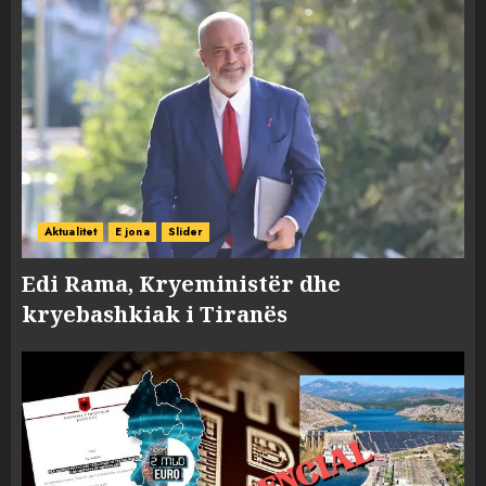
Aktualitet
E jona
Slider
Edi Rama, Kryeministër dhe
kryebashkiak i Tiranës