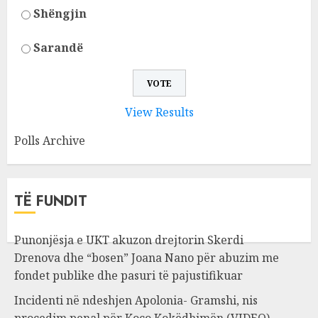
Shëngjin
Sarandë
View Results
Polls Archive
TË FUNDIT
Punonjësja e UKT akuzon drejtorin Skerdi
Drenova dhe “bosen” Joana Nano për abuzim me
fondet publike dhe pasuri të pajustifikuar
Incidenti në ndeshjen Apolonia- Gramshi, nis