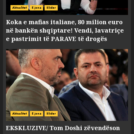
Aktualitet
E jona
Slider
Koka e mafias italiane, 80 milion euro
në bankën shqiptare! Vendi, lavatriçe
e pastrimit të PARAVE të drogës
Aktualitet
E jona
Slider
EKSKLUZIVE/ Tom Doshi zëvendëson