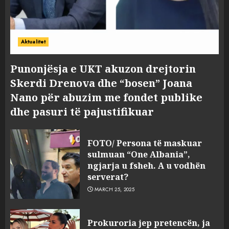
Aktualitet
Punonjësja e UKT akuzon drejtorin
Skerdi Drenova dhe “bosen” Joana
Nano për abuzim me fondet publike
dhe pasuri të pajustifikuar
FOTO/ Persona të maskuar
sulmuan “One Albania”,
ngjarja u fsheh. A u vodhën
serverat?
MARCH 25, 2025
Prokuroria jep pretencën, ja