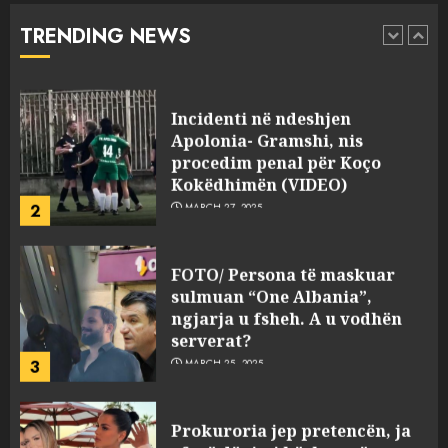
abuzim me fondet publike dhe
TRENDING NEWS
pasuri të pajustifikuar
1
JULY 24, 2025
Incidenti në ndeshjen
Apolonia- Gramshi, nis
procedim penal për Koço
Kokëdhimën (VIDEO)
2
MARCH 27, 2025
FOTO/ Persona të maskuar
sulmuan “One Albania”,
ngjarja u fsheh. A u vodhën
serverat?
3
MARCH 25, 2025
Prokuroria jep pretencën, ja
çfarë dënimi kërkon për