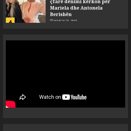
Mariela dhe Antonela
Berishën
4
MARCH 25, 2025
“Ai që drejtonte makinën më
ngjau me Talo Çelën”,
dëshmia e Nuredin Dumanit
flet për PERSONAT që e
plagosën!
5
MARCH 25, 2025
Punonjësja e UKT akuzon
drejtorin Skerdi Drenova dhe
“bosen” Joana Nano për
abuzim me fondet publike dhe
pasuri të pajustifikuar
1
JULY 24, 2025
Incidenti në ndeshjen