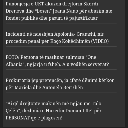
Punonjësja e UKT akuzon drejtorin Skerdi
Apolonia- Gramshi, nis
procedim penal për Koço
Drenova dhe “bosen” Joana Nano për abuzim me
Kokëdhimën (VIDEO)
fondet publike dhe pasuri të pajustifikuar
2
MARCH 27, 2025
Incidenti në ndeshjen Apolonia- Gramshi, nis
procedim penal për Koço Kokëdhimën (VIDEO)
FOTO/ Persona të maskuar
sulmuan “One Albania”,
ngjarja u fsheh. A u vodhën
FOTO/ Persona të maskuar sulmuan “One
serverat?
Albania”, ngjarja u fsheh. A u vodhën serverat?
3
MARCH 25, 2025
Prokuroria jep pretencën, ja çfarë dënimi kërkon
Prokuroria jep pretencën, ja
për Mariela dhe Antonela Berishën
çfarë dënimi kërkon për
Mariela dhe Antonela
“Ai që drejtonte makinën më ngjau me Talo
Berishën
Çelën”, dëshmia e Nuredin Dumanit flet për
4
MARCH 25, 2025
PERSONAT që e plagosën!