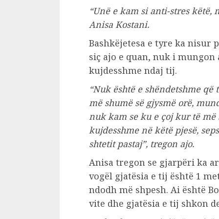
“Unë e kam si anti-stres këtë,
Anisa Kostani.
Bashkëjetesa e tyre ka nisur p
siç ajo e quan, nuk i mungon 
kujdesshme ndaj tij.
“Nuk është e shëndetshme që të
më shumë së gjysmë orë, mund
nuk kam se ku e çoj kur të më
kujdesshme në këtë pjesë, sepse
shtetit pastaj”, tregon ajo.
Anisa tregon se gjarpëri ka a
vogël gjatësia e tij është 1 m
ndodh më shpesh. Ai është Bo
vite dhe gjatësia e tij shkon 