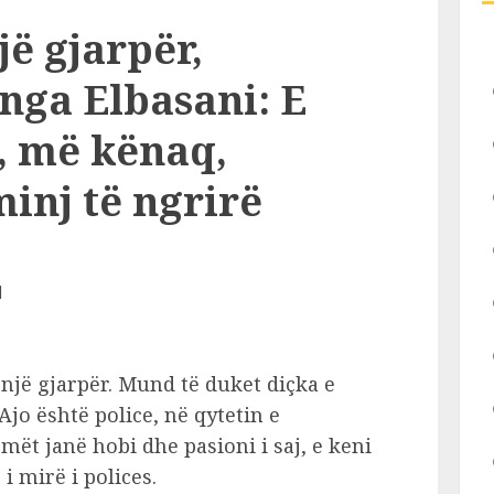
jë gjarpër,
nga Elbasani: E
, më kënaq,
inj të ngrirë
 një gjarpër. Mund të duket diçka e
jo është police, në qytetin e
mët janë hobi dhe pasioni i saj, e keni
i mirë i polices.