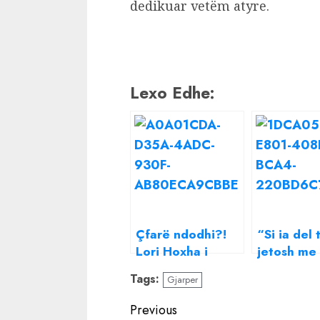
dedikuar vetëm atyre.
Lexo Edhe:
Çfarë ndodhi?!
“Si ia del 
Lori Hoxha i
jetosh me
kthehet keq
prindërit e
Tags:
Gjarper
Donaldit:
Bylykut?”-
Gjarpër, tradhtar
Tako habi
Continue
Previous