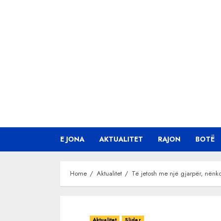
Skip
to
content
E JONA
AKTUALITET
RAJON
BOTË
Home
Aktualitet
Të jetosh me një gjarpër, nënko
Aktualitet
Slider