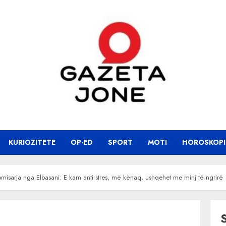
KURIOZITETE
OP-ED
SPORT
MOTI
HOROSKOPI
misarja nga Elbasani: E kam anti stres, më kënaq, ushqehet me minj të ngrirë