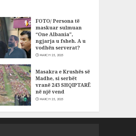
FOTO/ Persona të
maskuar sulmuan
“One Albania”,
ngjarja u fsheh. A u
vodhën serverat?
MARCH 25, 2025
Masakra e Krushës së
Madhe, si serbët
vranë 243 SHQIPTARË
në një vend
MARCH 25, 2025