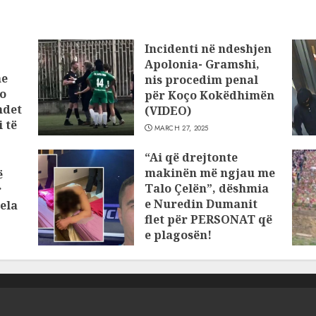
Incidenti në ndeshjen
Apolonia- Gramshi,
he
nis procedim penal
o
për Koço Kokëdhimën
ndet
(VIDEO)
 të
MARCH 27, 2025
“Ai që drejtonte
makinën më ngjau me
ë
Talo Çelën”, dëshmia
r
e Nuredin Dumanit
ela
flet për PERSONAT që
e plagosën!
MARCH 25, 2025