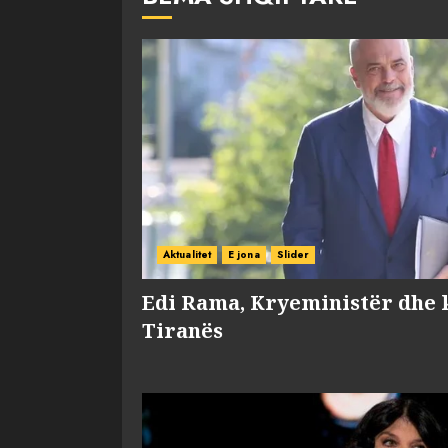
Aktualitet
E jona
Slider
Edi Rama, Kryeministër dhe 
Tiranës