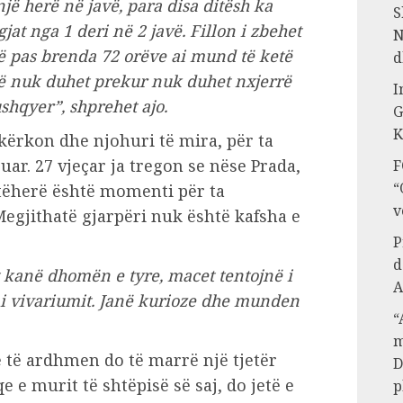
jë herë në javë, para disa ditësh ka
S
at nga 1 deri në 2 javë. Fillon i zbehet
N
ë pas brenda 72 orëve ai mund të ketë
d
ë nuk duhet prekur nuk duhet nxjerrë
I
hqyer”, shprehet ajo.
G
K
 kërkon dhe njohuri të mira, për ta
uar. 27 vjeçar ja tregon se nëse Prada,
F
“
tëherë është momenti për ta
v
Megjithatë gjarpëri nuk është kafsha e
P
d
kanë dhomën e tyre, macet tentojnë i
A
i vivariumit. Janë kurioze dhe munden
“
m
 të ardhmen do të marrë një tjetër
D
aqe e murit të shtëpisë së saj, do jetë e
p