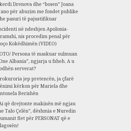
kerdi Drenova dhe “bosen” Joana
ano për abuzim me fondet publike
he pasuri të pajustifikuar
ncidenti në ndeshjen Apolonia-
ramshi, nis procedim penal për
oço Kokëdhimën (VIDEO)
OTO/ Persona të maskuar sulmuan
One Albania”, ngjarja u fsheh. A u
odhën serverat?
rokuroria jep pretencën, ja çfarë
ënimi kërkon për Mariela dhe
ntonela Berishën
Ai që drejtonte makinën më ngjau
e Talo Çelën”, dëshmia e Nuredin
umanit flet për PERSONAT që e
lagosën!