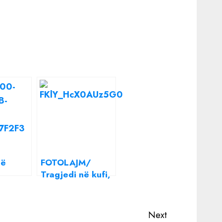
të
FOTOLAJM/
Tragjedi në kufi,
 Olsi
gjenden të ngrirë
 Egli
12 emigrantë
t me
Next