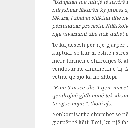
“Ushqehet me minjë të ngrirë n
ndryshuar lëkurën ky proces zgj
lëkura, i zbehet shikimi dhe m
përfunduar procesin. Ndërkoh
nga vivariumi dhe nuk duhet us
Të kujdesesh për një gjarpër,
kuptuar se kur ai është i stres
merr formën e shkronjës S, a
vendosur në ambinetin e tij. 
vetme që ajo ka në shtëpi.
“Kam 3 mace dhe 1 qen, macet 
qëndrojnë gjithmonë tek xham
ta ngacmojnë”, thotë ajo.
Nënkomisarija shprehet se në
gjarpër të këtij lloji, ku një f