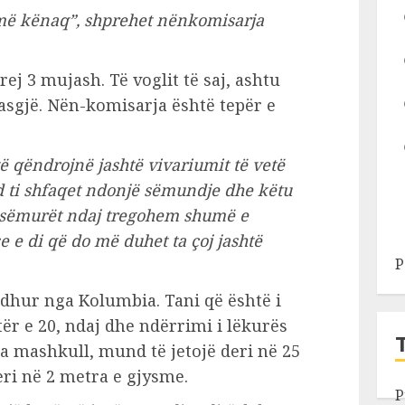
 më kënaq”, shprehet nënkomisarja
rej 3 mujash. Të voglit të saj, ashtu
asgjë. Nën-komisarja është tepër e
 qëndrojnë jashtë vivariumit të vetë
 ti shfaqet ndonjë sëmundje dhe këtu
 sëmurët ndaj tregohem shumë e
 e di që do më duhet ta çoj jashtë
P
rdhur nga Kolumbia. Tani që është i
etër e 20, ndaj dhe ndërrimi i lëkurës
a mashkull, mund të jetojë deri në 25
deri në 2 metra e gjysme.
P