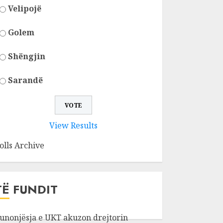
Velipojë
Golem
Shëngjin
Sarandë
View Results
olls Archive
TË FUNDIT
unonjësja e UKT akuzon drejtorin