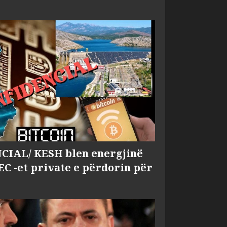
IAL/ KESH blen energjinë
EC -et private e përdorin për