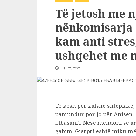
Të jetosh me n
nënkomisarja 
kam anti stres
ushqehet me m
JUNE 28, 2022
Të kesh për kafshë shtëpiake,
pamundur por jo për Anisën. A
Elbasanit. Nëse mendoni se ar
gabim. Gjarpri është miku më 