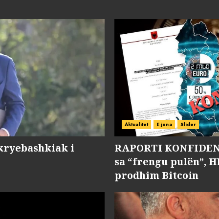
Aktualitet
E jona
Slider
kryebashkiak i
RAPORTI KONFIDENC
sa “frengu pulën”, H
prodhim Bitcoin