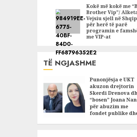
ngele
përgjigjen
Reading
Kokë më kokë me “
kam tregu
Brother Vip”/ Alket
vendin
Vejsiu sjell në Shqi
për herë të parë
programin e fams
me VIP-at
TË NGJASHME
Punonjësja e UKT
akuzon drejtorin
Skerdi Drenova d
“bosen” Joana Nan
për abuzim me
fondet publike dh
pasuri të
pajustifikuar
JULY 24, 2025