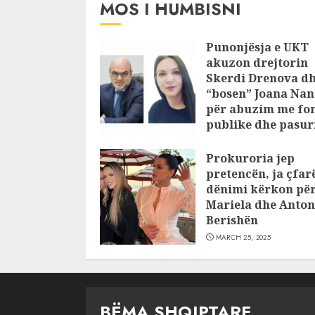
MOS I HUMBISNI
Punonjësja e UKT
akuzon drejtorin
Skerdi Drenova d
“bosen” Joana Nan
për abuzim me fo
publike dhe pasuri
pajustifikuar
Prokuroria jep
JULY 24, 2025
pretencën, ja çfar
dënimi kërkon pë
Mariela dhe Anton
Berishën
MARCH 25, 2025
BËMA SHQIPTARE