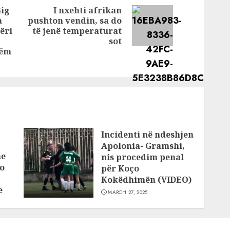
: Ua
Big
I nxehti afrikan
ar
a
pushton vendin, sa do
Next
përi
të jenë temperaturat
Previous
post:
sot
post:
hëm
Incidenti në ndeshjen
Apolonia- Gramshi,
he
nis procedim penal
o
për Koço
Kokëdhimën (VIDEO)
e
MARCH 27, 2025