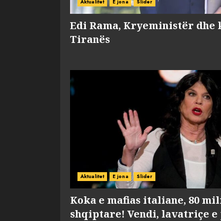
Aktualitet
E jona
Slider
Edi Rama, Kryeministër dhe 
Tiranës
Aktualitet
E jona
Slider
Koka e mafias italiane, 80 mi
shqiptare! Vendi, lavatriçe e