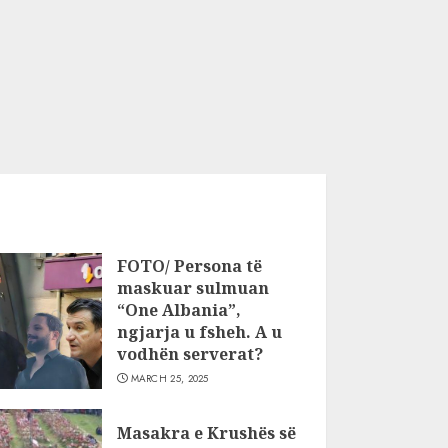
FOTO/ Persona të
maskuar sulmuan
“One Albania”,
ngjarja u fsheh. A u
vodhën serverat?
MARCH 25, 2025
Masakra e Krushës së