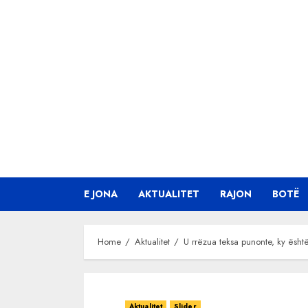
Skip
to
content
E JONA
AKTUALITET
RAJON
BOTË
Home
Aktualitet
U rrëzua teksa punonte, ky ësh
Aktualitet
Slider