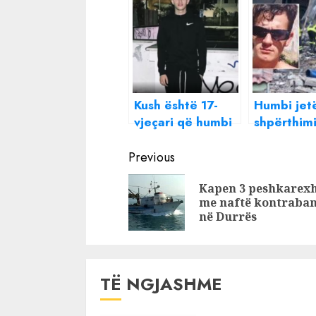
Kush është 17-
Humbi jet
vjeçari që humbi
shpërthimi
jetën teksa
fabrikën k
Continue
përpiqej t’i
punonte,
Previous
shpëtonte
identifiko
Reading
Kapen 3 peshkarex
policisë. Postimi i
vjeçari shq
me naftë kontraba
fundit në Tik Tok
në Durrës
TË NGJASHME