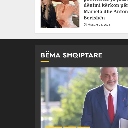
dënimi kërkon pë
Mariela dhe Anton
Berishën
MARCH 25, 2025
BËMA SHQIPTARE