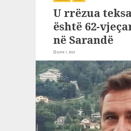
U rrëzua teks
është 62-vjeça
në Sarandë
JUNE 1, 2023