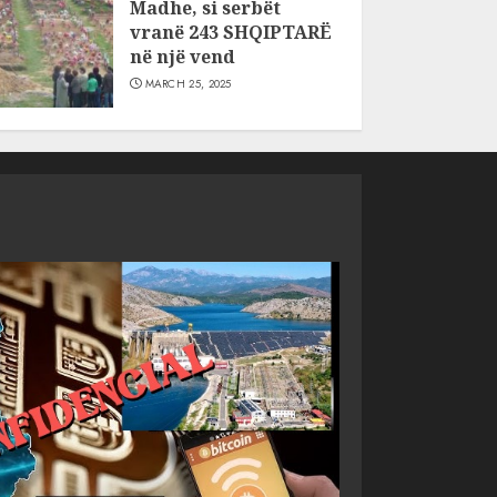
Madhe, si serbët
vranë 243 SHQIPTARË
në një vend
MARCH 25, 2025