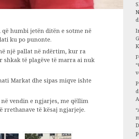
S
N
d
 që humbi jetën ditën e sotme në
I
G
lati ku po punonte.
K
në një pallat në ndërtim, kur ra
F
ër shkak të plagëve të marra ai nuk
“
v
hati Markat dhe sipas miqve ishte
P
d
A
 në vendin e ngjarjes, me qëllim
ë rrethanave të kësaj ngjarjeje.
“
m
D
p