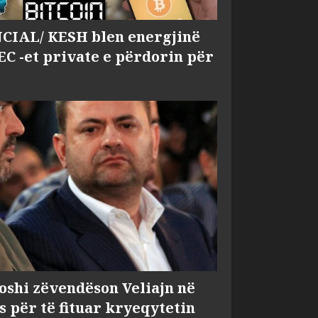
IAL/ KESH blen energjinë
EC -et private e përdorin për
shi zëvendëson Veliajn në
s për të fituar kryeqytetin