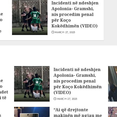
Incidenti në ndeshjen
Apolonia- Gramshi,
he
nis procedim penal
o
për Koço
Kokëdhimën (VIDEO)
e
MARCH 27, 2025
Incidenti në ndeshjen
Apolonia- Gramshi,
he
nis procedim penal
o
për Koço Kokëdhimën
ndet
(VIDEO)
 të
MARCH 27, 2025
“Ai që drejtonte
makinën më ngjau me
ë