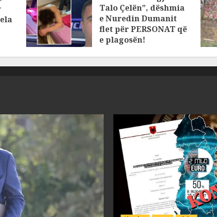
Talo Çelën”, dëshmia
r
e Nuredin Dumanit
ela
flet për PERSONAT që
e plagosën!
MARCH 25, 2025