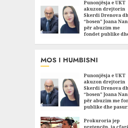
Punonjësja e UKT
akuzon drejtorin
Skerdi Drenova d
“bosen” Joana Nan
për abuzim me
fondet publike dh
pasuri të
pajustifikuar
JULY 24, 2025
MOS I HUMBISNI
Punonjësja e UKT
akuzon drejtorin
Skerdi Drenova d
“bosen” Joana Nan
për abuzim me fo
publike dhe pasuri
pajustifikuar
Prokuroria jep
JULY 24, 2025
pretencën, ja çfar