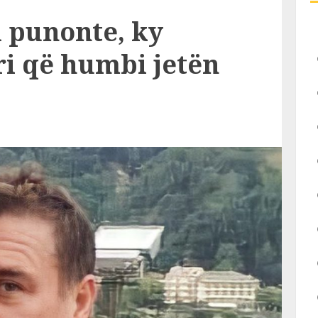
a punonte, ky
ri që humbi jetën