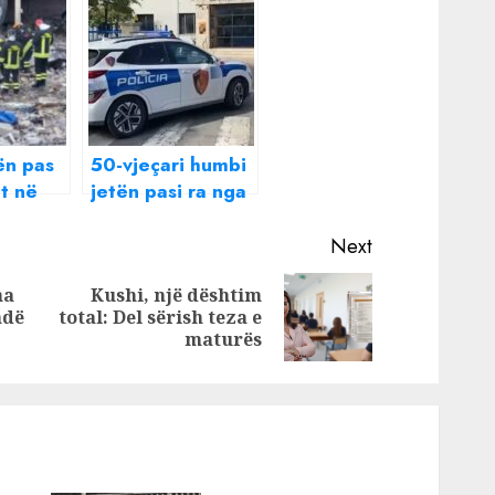
ën pas
50-vjeçari humbi
t në
jetën pasi ra nga
y
ndërtesa ku po
punonte,
Next
het 18-
arrestohet
ha
Kushi, një dështim
iptar!
administratori i
Previous
Next
ndë
total: Del sërish teza e
kompanisë së
post:
post:
maturës
ndërtimit