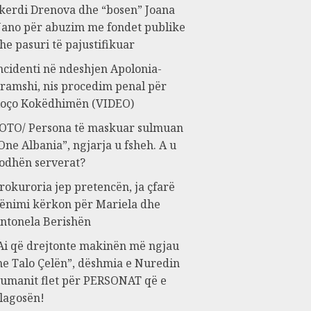
kerdi Drenova dhe “bosen” Joana
ano për abuzim me fondet publike
he pasuri të pajustifikuar
ncidenti në ndeshjen Apolonia-
ramshi, nis procedim penal për
oço Kokëdhimën (VIDEO)
OTO/ Persona të maskuar sulmuan
One Albania”, ngjarja u fsheh. A u
odhën serverat?
rokuroria jep pretencën, ja çfarë
ënimi kërkon për Mariela dhe
ntonela Berishën
Ai që drejtonte makinën më ngjau
e Talo Çelën”, dëshmia e Nuredin
umanit flet për PERSONAT që e
lagosën!