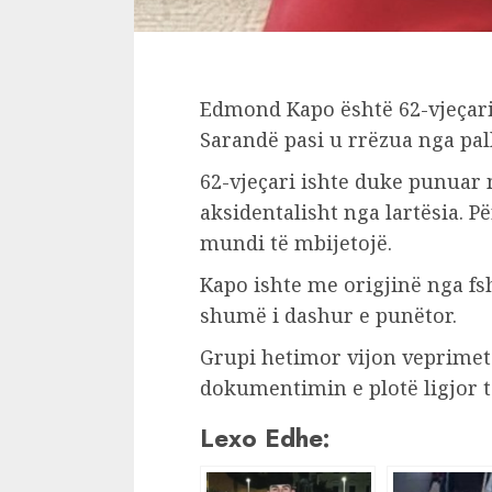
Edmond Kapo është 62-vjeçari
Sarandë pasi u rrëzua nga pal
62-vjeçari ishte duke punuar 
aksidentalisht nga lartësia. P
mundi të mbijetojë.
Kapo ishte me origjinë nga fs
shumë i dashur e punëtor.
Grupi hetimor vijon veprimet
dokumentimin e plotë ligjor t
Lexo Edhe: