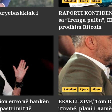
Aktualitet
E jona
Slider
kryebashkiak i
RAPORTI KONFIDENC
sa “frengu pulën”, H
prodhim Bitcoin
Aktualitet
E jona
Slider
lion euro në bankën
EKSKLUZIVE/ Tom Do
 pastrimit të
Tiranë, plani i Ramë