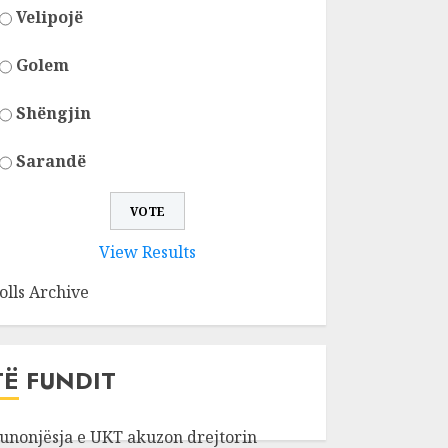
Velipojë
Golem
Shëngjin
Sarandë
View Results
olls Archive
TË FUNDIT
unonjësja e UKT akuzon drejtorin