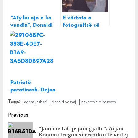
“Aty ku ajo e ka
E vërteta e
vendin”, Donaldi
fotografisë së
shkon në Prekaz
Adem Jasharit
për ta dërguar
dhe Ibrahim
portretin e Adem
Rugovës në Rinas
Jasharit
Patriotë
patatinash. Dojna
Mema revoltohet
Tags:
adem jashari
donald veshaj
pavaresia e kosoves
me të gjithë ata
që uruan sot
Continue
Previous
Pavarësinë!
Reading
“Jam me fat që jam gjallë”, Arjan
Pre
Konomi tregon si rrezikoi të vritej