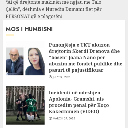
“Ai që drejtonte makinën më ngjau me Talo
Çelën”, dëshmia e Nuredin Dumanit flet për
PERSONAT që e plagosën!
MOS I HUMBISNI
Punonjësja e UKT akuzon
drejtorin Skerdi Drenova dhe
“bosen” Joana Nano për
abuzim me fondet publike dhe
pasuri të pajustifikuar
JULY 24, 2025
Incidenti në ndeshjen
Apolonia- Gramshi, nis
procedim penal për Koço
Kokëdhimën (VIDEO)
MARCH 27, 2025