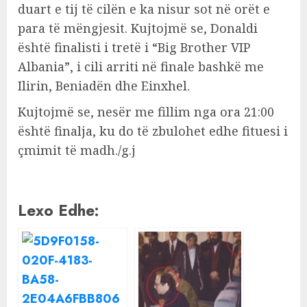
duart e tij të cilën e ka nisur sot në orët e
para të mëngjesit. Kujtojmë se, Donaldi
është finalisti i tretë i “Big Brother VIP
Albania”, i cili arriti në finale bashkë me
Ilirin, Beniadën dhe Einxhel.
Kujtojmë se, nesër me fillim nga ora 21:00
është finalja, ku do të zbulohet edhe fituesi i
çmimit të madh./g.j
Lexo Edhe: