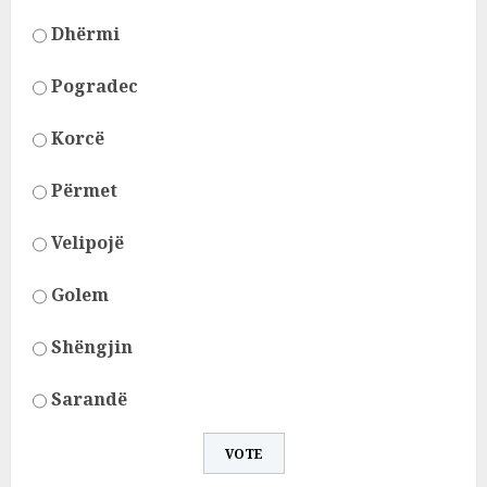
Dhërmi
Pogradec
Korcë
Përmet
Velipojë
Golem
Shëngjin
Sarandë