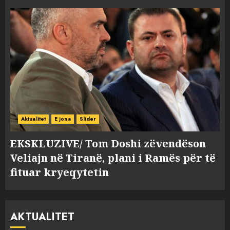
Aktualitet
E jona
Slider
EKSKLUZIVE/ Tom Doshi zëvendëson
Veliajn në Tiranë, plani i Ramës për të
fituar kryeqytetin
AKTUALITET