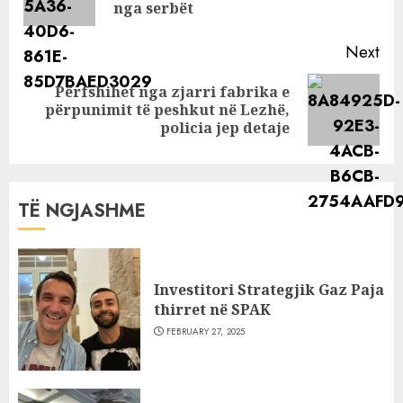
pos
nga serbët
Next
Përfshihet nga zjarri fabrika e
Next
përpunimit të peshkut në Lezhë,
post:
policia jep detaje
TË NGJASHME
Investitori Strategjik Gaz Paja
thirret në SPAK
FEBRUARY 27, 2025