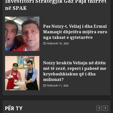
Investitori Strategjik Gaz Paja thirret
në SPAK
FOTO/ Persona të maskuar
Pas Noizy-t, Veliaj i dha Ermal
sulmuan “One Albania”,
Mamaqit dhjetëra mijëra euro
ngjarja u fsheh. A u vodhën
nga taksat e qytetarëve
serverat?
FEBRUARY 18, 2025
3
MARCH 25, 2025
Prokuroria jep pretencën, ja
Noizy braktis Veliajn në ditën
çfarë dënimi kërkon për
më të zezë, reperi i pabesë me
Mariela dhe Antonela
kryebashkiakun që i dha
Berishën
milionat?
4
MARCH 25, 2025
FEBRUARY 11, 2025
“Ai që drejtonte makinën më
ngjau me Talo Çelën”,
PËR TY
dëshmia e Nuredin Dumanit