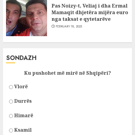
Pas Noizy-t, Veliaj i dha Ermal
Mamaqit dhjetëra mijëra euro
nga taksat e qytetarëve
FEBRUARY 18, 2025
SONDAZH
Ku pushohet më mirë në Shqipëri?
Vlorë
Durrës
Himarë
Ksamil