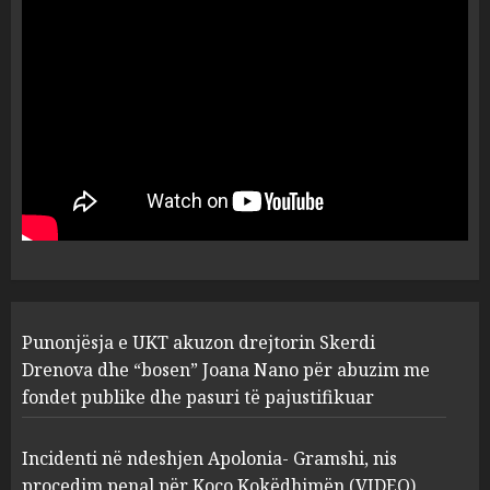
drejtorin Skerdi Drenova dhe
“bosen” Joana Nano për
abuzim me fondet publike dhe
pasuri të pajustifikuar
1
JULY 24, 2025
Incidenti në ndeshjen
Apolonia- Gramshi, nis
procedim penal për Koço
Kokëdhimën (VIDEO)
2
MARCH 27, 2025
FOTO/ Persona të maskuar
Punonjësja e UKT akuzon drejtorin Skerdi
sulmuan “One Albania”,
Drenova dhe “bosen” Joana Nano për abuzim me
ngjarja u fsheh. A u vodhën
fondet publike dhe pasuri të pajustifikuar
serverat?
3
MARCH 25, 2025
Incidenti në ndeshjen Apolonia- Gramshi, nis
procedim penal për Koço Kokëdhimën (VIDEO)