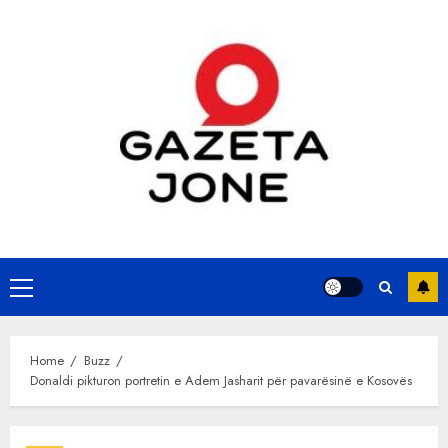
Skip
to
content
Primary
Menu
Home
Buzz
Donaldi pikturon portretin e Adem Jasharit për pavarësinë e Kosovës