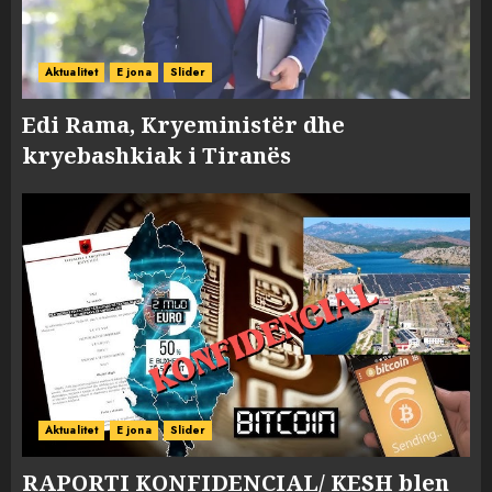
Aktualitet
E jona
Slider
Edi Rama, Kryeministër dhe
kryebashkiak i Tiranës
Aktualitet
E jona
Slider
RAPORTI KONFIDENCIAL/ KESH blen