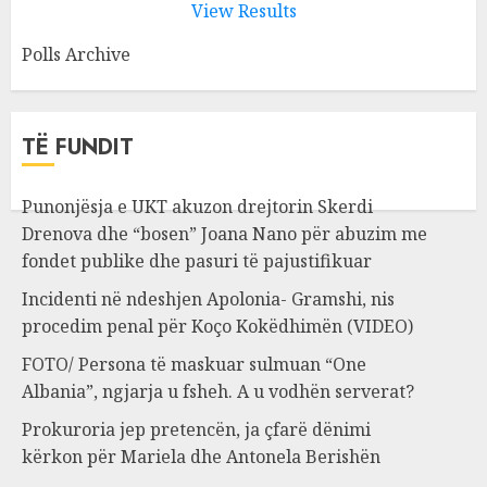
View Results
Polls Archive
TË FUNDIT
Punonjësja e UKT akuzon drejtorin Skerdi
Drenova dhe “bosen” Joana Nano për abuzim me
fondet publike dhe pasuri të pajustifikuar
Incidenti në ndeshjen Apolonia- Gramshi, nis
procedim penal për Koço Kokëdhimën (VIDEO)
FOTO/ Persona të maskuar sulmuan “One
Albania”, ngjarja u fsheh. A u vodhën serverat?
Prokuroria jep pretencën, ja çfarë dënimi
kërkon për Mariela dhe Antonela Berishën