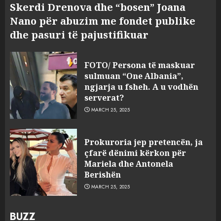
Skerdi Drenova dhe “bosen” Joana
Nano për abuzim me fondet publike
dhe pasuri të pajustifikuar
FOTO/ Persona të maskuar
sulmuan “One Albania”,
ngjarja u fsheh. A u vodhën
serverat?
MARCH 25, 2025
Prokuroria jep pretencën, ja
çfarë dënimi kërkon për
Mariela dhe Antonela
Berishën
MARCH 25, 2025
BUZZ