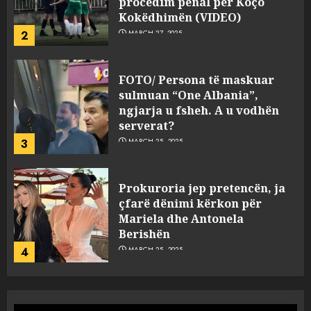
ngjarja u fsheh. A u vodhën
serverat?
3
MARCH 25, 2025
Prokuroria jep pretencën, ja
çfarë dënimi kërkon për
Mariela dhe Antonela
Berishën
4
MARCH 25, 2025
“Ai që drejtonte makinën më
ngjau me Talo Çelën”,
dëshmia e Nuredin Dumanit
flet për PERSONAT që e
plagosën!
5
MARCH 25, 2025
Punonjësja e UKT akuzon