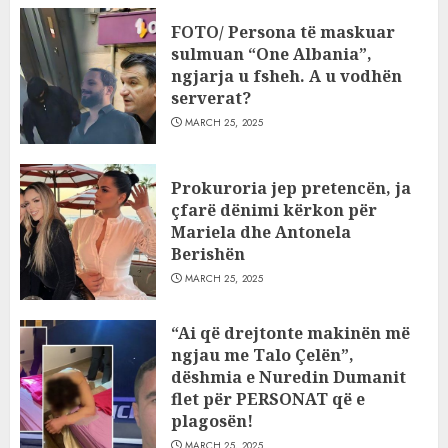
FOTO/ Persona të maskuar
sulmuan “One Albania”,
ngjarja u fsheh. A u vodhën
serverat?
MARCH 25, 2025
Prokuroria jep pretencën, ja
çfarë dënimi kërkon për
Mariela dhe Antonela
Berishën
MARCH 25, 2025
“Ai që drejtonte makinën më
ngjau me Talo Çelën”,
dëshmia e Nuredin Dumanit
flet për PERSONAT që e
plagosën!
MARCH 25, 2025