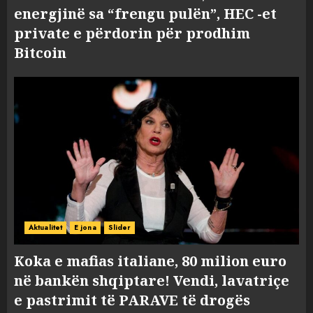
energjinë sa “frengu pulën”, HEC -et
private e përdorin për prodhim
Bitcoin
Aktualitet
E jona
Slider
Koka e mafias italiane, 80 milion euro
në bankën shqiptare! Vendi, lavatriçe
e pastrimit të PARAVE të drogës