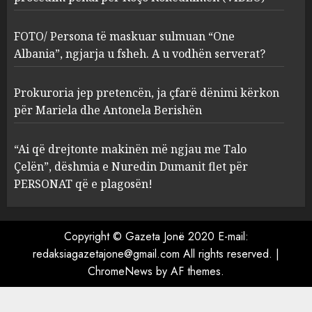
Prokuroria jep pretencën, ja
çfarë dënimi kërkon për
FOTO/ Persona të maskuar sulmuan “One
Mariela dhe Antonela
Albania”, ngjarja u fsheh. A u vodhën serverat?
Berishën
4
MARCH 25, 2025
Prokuroria jep pretencën, ja çfarë dënimi kërkon
për Mariela dhe Antonela Berishën
“Ai që drejtonte makinën më
ngjau me Talo Çelën”,
dëshmia e Nuredin Dumanit
“Ai që drejtonte makinën më ngjau me Talo
flet për PERSONAT që e
Çelën”, dëshmia e Nuredin Dumanit flet për
plagosën!
5
PERSONAT që e plagosën!
MARCH 25, 2025
Copyright © Gazeta Jonë 2020 E-mail:
redaksiagazetajone@gmail.com
All rights reserved.
|
ChromeNews
by AF themes.