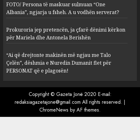
ngjarja u fsheh. A u vodhën
FOTO/ Persona të maskuar sulmuan “One
serverat?
Albania”, ngjarja u fsheh. A u vodhën serverat?
3
MARCH 25, 2025
Prokuroria jep pretencën, ja çfarë dënimi kërkon
Prokuroria jep pretencën, ja
për Mariela dhe Antonela Berishën
çfarë dënimi kërkon për
Mariela dhe Antonela
“Ai që drejtonte makinën më ngjau me Talo
Berishën
Çelën”, dëshmia e Nuredin Dumanit flet për
4
MARCH 25, 2025
PERSONAT që e plagosën!
“Ai që drejtonte makinën më
ngjau me Talo Çelën”,
Copyright © Gazeta Jonë 2020 E-mail:
dëshmia e Nuredin Dumanit
redaksiagazetajone@gmail.com
All rights reserved.
|
flet për PERSONAT që e
ChromeNews
by AF themes.
plagosën!
5
MARCH 25, 2025