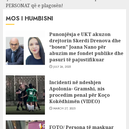
PERSONAT që e plagosën!
MOS I HUMBISNI
Punonjësja e UKT akuzon
drejtorin Skerdi Drenova dhe
“bosen” Joana Nano për
abuzim me fondet publike dhe
pasuri të pajustifikuar
JULY 24, 2025
Incidenti në ndeshjen
Apolonia- Gramshi, nis
procedim penal për Koço
Kokëdhimën (VIDEO)
MARCH 27, 2025
FOTO/ Persona të maskuar