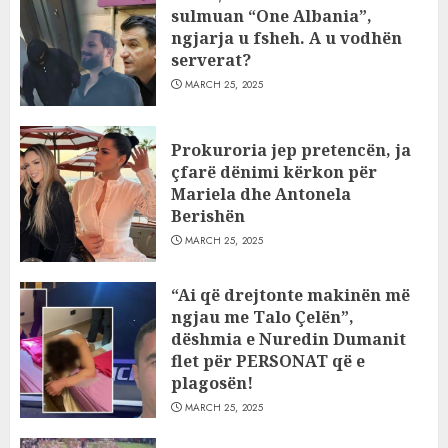
sulmuan “One Albania”,
ngjarja u fsheh. A u vodhën
serverat?
MARCH 25, 2025
Prokuroria jep pretencën, ja
çfarë dënimi kërkon për
Mariela dhe Antonela
Berishën
MARCH 25, 2025
“Ai që drejtonte makinën më
ngjau me Talo Çelën”,
dëshmia e Nuredin Dumanit
flet për PERSONAT që e
plagosën!
MARCH 25, 2025