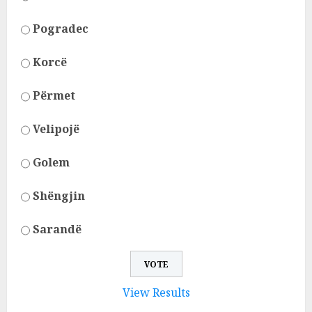
Pogradec
Korcë
Përmet
Velipojë
Golem
Shëngjin
Sarandë
View Results