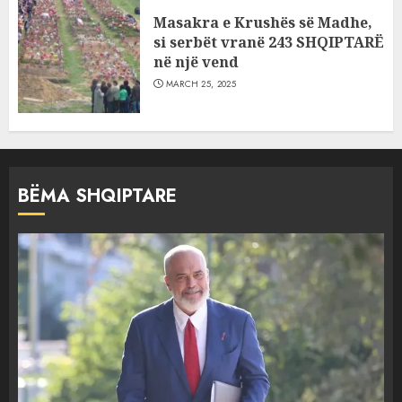
Masakra e Krushës së Madhe,
si serbët vranë 243 SHQIPTARË
në një vend
MARCH 25, 2025
BËMA SHQIPTARE