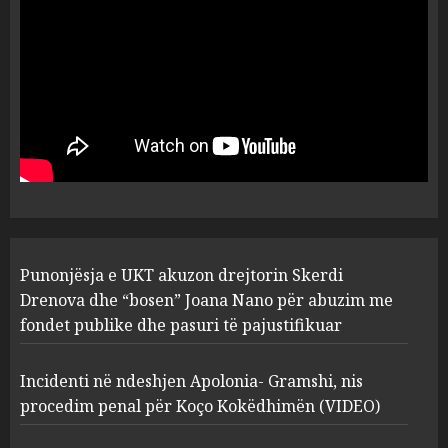
flet për PERSONAT që e
plagosën!
5
MARCH 25, 2025
Punonjësja e UKT akuzon
drejtorin Skerdi Drenova dhe
“bosen” Joana Nano për
abuzim me fondet publike dhe
pasuri të pajustifikuar
1
JULY 24, 2025
Incidenti në ndeshjen
Punonjësja e UKT akuzon drejtorin Skerdi
Apolonia- Gramshi, nis
procedim penal për Koço
Drenova dhe “bosen” Joana Nano për abuzim me
Kokëdhimën (VIDEO)
fondet publike dhe pasuri të pajustifikuar
2
MARCH 27, 2025
Incidenti në ndeshjen Apolonia- Gramshi, nis
procedim penal për Koço Kokëdhimën (VIDEO)
FOTO/ Persona të maskuar
sulmuan “One Albania”,