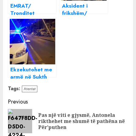
EMRAT/
Aksident i
Tronditet
frikshëm/
Elbasani, 37
“Toyota” del nga
vjeçari vret me
rruga dhe
thikë
shkatërron
bashkëjetuesen,
dyqanin
policia vihet në
kërkim të
Ekzekutohet me
armë në Sukth
Fatjon Dervishi
Tags:
Atentat
Continue
Previous
Reading
Pas një viti e gjysmë, Antonela
Pre
rikthehet me shumë të pathëna në
pos
Për’puthen