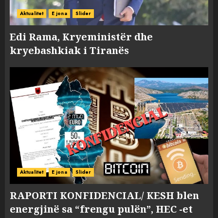
Aktualitet
E jona
Slider
Edi Rama, Kryeministër dhe
kryebashkiak i Tiranës
Aktualitet
E jona
Slider
RAPORTI KONFIDENCIAL/ KESH blen
energjinë sa “frengu pulën”, HEC -et