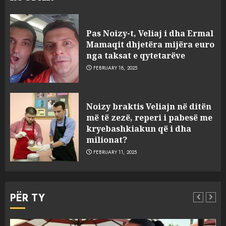
Pas Noizy-t, Veliaj i dha Ermal
Mamaqit dhjetëra mijëra euro
nga taksat e qytetarëve
FEBRUARY 18, 2025
FOTO/ Persona të maskuar
Noizy braktis Veliajn në ditën
sulmuan “One Albania”,
më të zezë, reperi i pabesë me
ngjarja u fsheh. A u vodhën
kryebashkiakun që i dha
serverat?
milionat?
3
MARCH 25, 2025
FEBRUARY 11, 2025
Prokuroria jep pretencën, ja
çfarë dënimi kërkon për
PËR TY
Mariela dhe Antonela
Berishën
4
MARCH 25, 2025