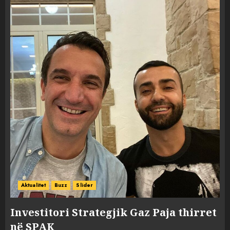
Aktualitet
Buzz
Slider
Investitori Strategjik Gaz Paja thirret
në SPAK