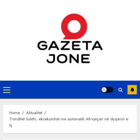
Skip
to
content
Primary
Menu
Home
Aktualitet
Tronditet Sukthi, ekzekutohet me automatik 48-vjeçari në dyqanin e
tij