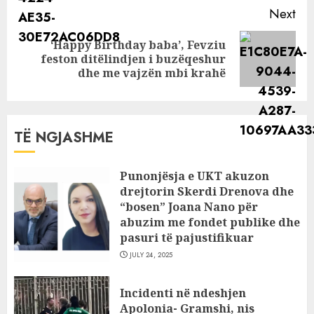
Next
‘Happy Birthday baba’, Fevziu
Next
feston ditëlindjen i buzëqeshur
post:
dhe me vajzën mbi krahë
TË NGJASHME
Punonjësja e UKT akuzon
drejtorin Skerdi Drenova dhe
“bosen” Joana Nano për
abuzim me fondet publike dhe
pasuri të pajustifikuar
JULY 24, 2025
Incidenti në ndeshjen
Apolonia- Gramshi, nis