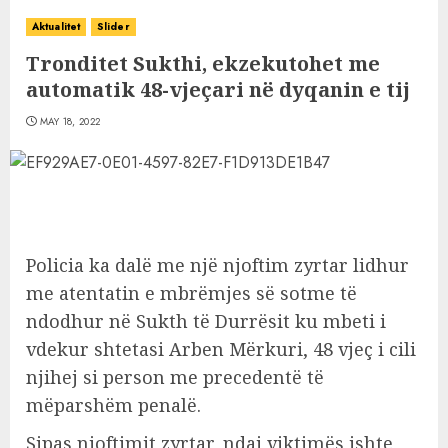
Aktualitet
Slider
Tronditet Sukthi, ekzekutohet me
automatik 48-vjeçari në dyqanin e tij
MAY 18, 2022
Policia ka dalë me një njoftim zyrtar lidhur
me atentatin e mbrëmjes së sotme të
ndodhur në Sukth të Durrësit ku mbeti i
vdekur shtetasi Arben Mërkuri, 48 vjeç i cili
njihej si person me precedentë të
mëparshëm penalë.
Sipas njoftimit zyrtar, ndaj viktimës ishte