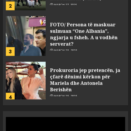
2
MARCH 27, 2025
FOTO/ Persona të maskuar
sulmuan “One Albania”,
ngjarja u fsheh. A u vodhën
serverat?
3
MARCH 25, 2025
Prokuroria jep pretencën, ja
çfarë dënimi kërkon për
Mariela dhe Antonela
Berishën
4
MARCH 25, 2025
“Ai që drejtonte makinën më
ngjau me Talo Çelën”,
dëshmia e Nuredin Dumanit