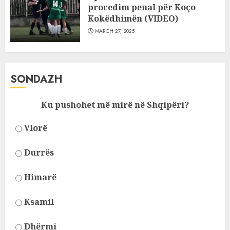
procedim penal për Koço
Kokëdhimën (VIDEO)
MARCH 27, 2025
SONDAZH
Ku pushohet më mirë në Shqipëri?
Vlorë
Durrës
Himarë
Ksamil
Dhërmi