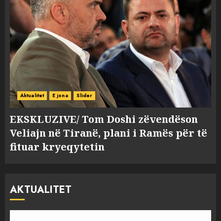
Aktualitet
E jona
Slider
EKSKLUZIVE/ Tom Doshi zëvendëson
Veliajn në Tiranë, plani i Ramës për të
fituar kryeqytetin
AKTUALITET