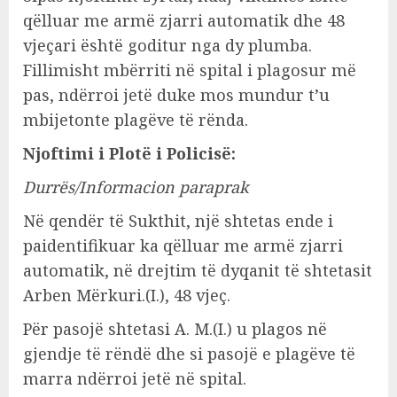
qëlluar me armë zjarri automatik dhe 48
vjeçari është goditur nga dy plumba.
Fillimisht mbërriti në spital i plagosur më
pas, ndërroi jetë duke mos mundur t’u
mbijetonte plagëve të rënda.
Njoftimi i Plotë i Policisë:
Durrës/Informacion paraprak
Në qendër të Sukthit, një shtetas ende i
paidentifikuar ka qëlluar me armë zjarri
automatik, në drejtim të dyqanit të shtetasit
Arben Mërkuri.(I.), 48 vjeç.
Për pasojë shtetasi A. M.(I.) u plagos në
gjendje të rëndë dhe si pasojë e plagëve të
marra ndërroi jetë në spital.