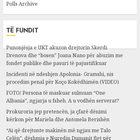
Polls Archive
TË FUNDIT
Punonjësja e UKT akuzon drejtorin Skerdi
Drenova dhe “bosen” Joana Nano për abuzim me
fondet publike dhe pasuri të pajustifikuar
Incidenti në ndeshjen Apolonia- Gramshi, nis
procedim penal për Koço Kokëdhimën (VIDEO)
FOTO/ Persona të maskuar sulmuan “One
Albania”, ngjarja u fsheh. A u vodhën serverat?
Prokuroria jep pretencën, ja çfarë dënimi
kërkon për Mariela dhe Antonela Berishën
“Ai që drejtonte makinën më ngjau me Talo
Çelën”, dëshmia e Nuredin Dumanit flet për