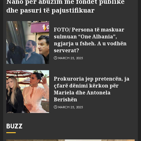
Nano për abuzim me fondet publike
dhe pasuri të pajustifikuar
FOTO/ Persona të maskuar
sulmuan “One Albania”,
ngjarja u fsheh. A u vodhën
serverat?
MARCH 25, 2025
Prokuroria jep pretencën, ja
çfarë dënimi kërkon për
Mariela dhe Antonela
Berishën
MARCH 25, 2025
BUZZ