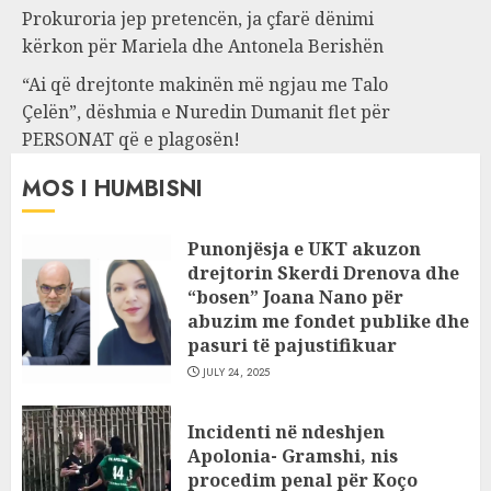
Prokuroria jep pretencën, ja çfarë dënimi
kërkon për Mariela dhe Antonela Berishën
“Ai që drejtonte makinën më ngjau me Talo
Çelën”, dëshmia e Nuredin Dumanit flet për
PERSONAT që e plagosën!
MOS I HUMBISNI
Punonjësja e UKT akuzon
drejtorin Skerdi Drenova dhe
“bosen” Joana Nano për
abuzim me fondet publike dhe
pasuri të pajustifikuar
JULY 24, 2025
Incidenti në ndeshjen
Apolonia- Gramshi, nis
procedim penal për Koço