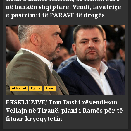
në bankën shqiptare! Vendi, lavatriçe
e pastrimit të PARAVE të drogës
Aktualitet
E jona
Slider
EKSKLUZIVE/ Tom Doshi zëvendëson
Veliajn në Tiranë, plani i Ramës për të
fituar kryeqytetin