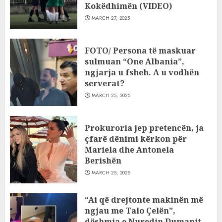
Kokëdhimën (VIDEO)
MARCH 27, 2025
FOTO/ Persona të maskuar
sulmuan “One Albania”,
ngjarja u fsheh. A u vodhën
serverat?
MARCH 25, 2025
Prokuroria jep pretencën, ja
çfarë dënimi kërkon për
Mariela dhe Antonela
Berishën
MARCH 25, 2025
“Ai që drejtonte makinën më
ngjau me Talo Çelën”,
dëshmia e Nuredin Dumanit