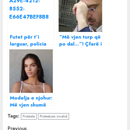
Futet për t’i
“Më vjen turp që
larguar, policia
po dal…”! Çfarë i
përplaset me
tha bosi i krimit
protestuesit:
Tahirit?
Turp të keni, ne
(Prapaskenat)
nuk jemi armiq
Modelja e njohur:
Më vjen shumë
turp që jam
Tags:
Protesta
Protestues invalid
shqiptare, ne s’na
do asnjë komb
Continue
Previous