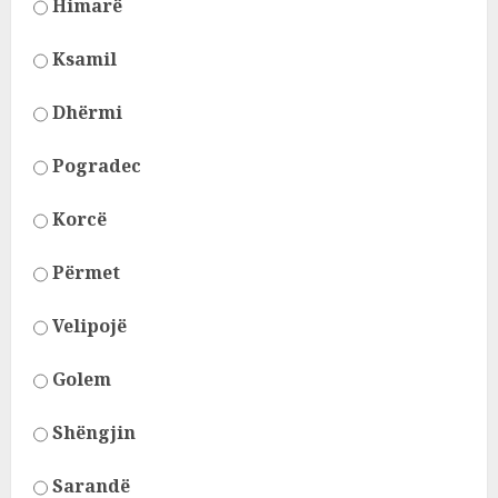
Himarë
Ksamil
Dhërmi
Pogradec
Korcë
Përmet
Velipojë
Golem
Shëngjin
Sarandë