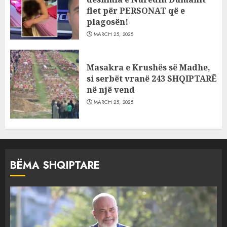
flet për PERSONAT që e
plagosën!
MARCH 25, 2025
Masakra e Krushës së Madhe,
si serbët vranë 243 SHQIPTARË
në një vend
MARCH 25, 2025
BËMA SHQIPTARE