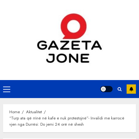
Skip
to
content
Primary
Menu
Home
Aktualitet
“Turp ata që rrinë në kafe e nuk protestojnë”- Invalidi me karrocë
vjen nga Durrësi: Do jemi 24 orë në shesh