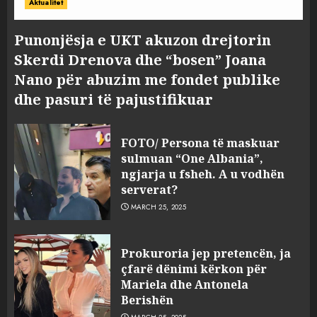
Aktualitet
Punonjësja e UKT akuzon drejtorin
Skerdi Drenova dhe “bosen” Joana
Nano për abuzim me fondet publike
dhe pasuri të pajustifikuar
FOTO/ Persona të maskuar
sulmuan “One Albania”,
ngjarja u fsheh. A u vodhën
serverat?
MARCH 25, 2025
Prokuroria jep pretencën, ja
çfarë dënimi kërkon për
Mariela dhe Antonela
Berishën