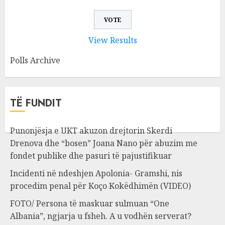
View Results
Polls Archive
TË FUNDIT
Punonjësja e UKT akuzon drejtorin Skerdi
Drenova dhe “bosen” Joana Nano për abuzim me
fondet publike dhe pasuri të pajustifikuar
Incidenti në ndeshjen Apolonia- Gramshi, nis
procedim penal për Koço Kokëdhimën (VIDEO)
FOTO/ Persona të maskuar sulmuan “One
Albania”, ngjarja u fsheh. A u vodhën serverat?