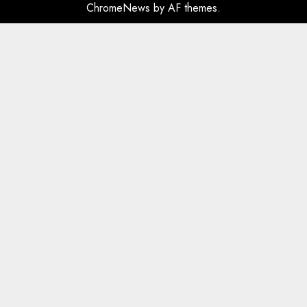
ChromeNews
by AF themes.
plagosën!
5
MARCH 25, 2025