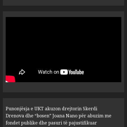
“Ai që drejtonte makinën më
ngjau me Talo Çelën”,
dëshmia e Nuredin Dumanit
flet për PERSONAT që e
plagosën!
5
MARCH 25, 2025
Punonjësja e UKT akuzon
drejtorin Skerdi Drenova dhe
“bosen” Joana Nano për
abuzim me fondet publike dhe
pasuri të pajustifikuar
1
JULY 24, 2025
Incidenti në ndeshjen
Punonjësja e UKT akuzon drejtorin Skerdi
Apolonia- Gramshi, nis
procedim penal për Koço
Drenova dhe “bosen” Joana Nano për abuzim me
Kokëdhimën (VIDEO)
fondet publike dhe pasuri të pajustifikuar