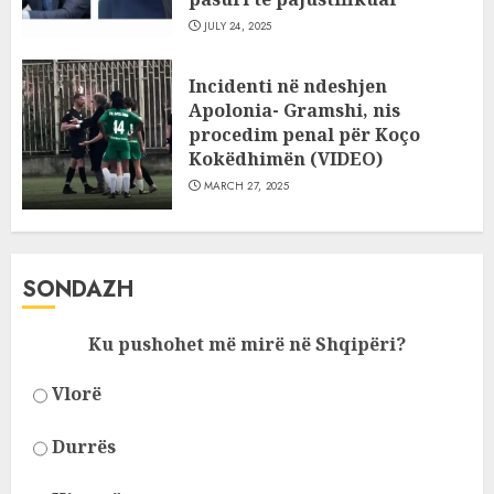
JULY 24, 2025
Incidenti në ndeshjen
Apolonia- Gramshi, nis
procedim penal për Koço
Kokëdhimën (VIDEO)
MARCH 27, 2025
SONDAZH
Ku pushohet më mirë në Shqipëri?
Vlorë
Durrës