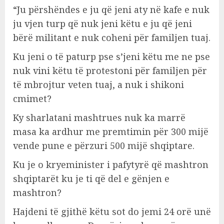
“Ju përshëndes e ju që jeni aty në kafe e nuk
ju vjen turp që nuk jeni këtu e ju që jeni
bërë militant e nuk coheni për familjen tuaj.
Ku jeni o të paturp pse s’jeni këtu me ne pse
nuk vini këtu të protestoni për familjen për
të mbrojtur veten tuaj, a nuk i shikoni
cmimet?
Ky sharlatani mashtrues nuk ka marrë
masa ka ardhur me premtimin për 300 mijë
vende pune e përzuri 500 mijë shqiptare.
Ku je o kryeminister i pafytyrë që mashtron
shqiptarët ku je ti që del e gënjen e
mashtron?
Hajdeni të gjithë këtu sot do jemi 24 orë unë