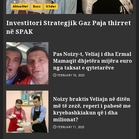
Aktualitet
Buzz
Slider
Investitori Strategjik Gaz Paja thirret
në SPAK
Pas Noizy-t, Veliaj i dha Ermal
Mamaqit dhjetëra mijëra euro
nga taksat e qytetarëve
FEBRUARY 18, 2025
FOTO/ Persona të maskuar
Noizy braktis Veliajn në ditën
sulmuan “One Albania”,
më të zezë, reperi i pabesë me
ngjarja u fsheh. A u vodhën
kryebashkiakun që i dha
serverat?
milionat?
3
MARCH 25, 2025
FEBRUARY 11, 2025