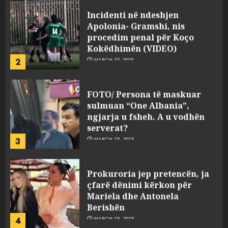
Incidenti në ndeshjen
Apolonia- Gramshi, nis
procedim penal për Koço
Kokëdhimën (VIDEO)
2
MARCH 27, 2025
FOTO/ Persona të maskuar
sulmuan “One Albania”,
ngjarja u fsheh. A u vodhën
serverat?
3
MARCH 25, 2025
Prokuroria jep pretencën, ja
çfarë dënimi kërkon për
Mariela dhe Antonela
Berishën
4
MARCH 25, 2025