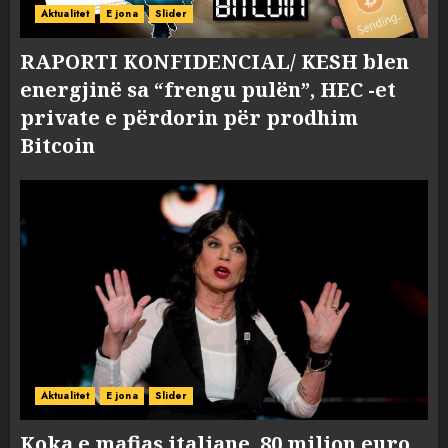
Aktualitet
E jona
Slider
RAPORTI KONFIDENCIAL/ KESH blen
energjinë sa “frengu pulën”, HEC -et
private e përdorin për prodhim
Bitcoin
Aktualitet
E jona
Slider
Koka e mafias italiane, 80 milion euro