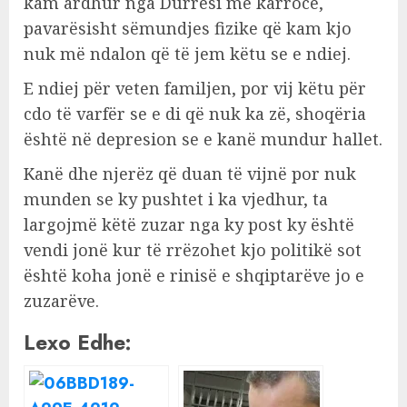
kam ardhur nga Durrësi me karrocë,
pavarësisht sëmundjes fizike që kam kjo
nuk më ndalon që të jem këtu se e ndiej.
E ndiej për veten familjen, por vij këtu për
cdo të varfër se e di që nuk ka zë, shoqëria
është në depresion se e kanë mundur hallet.
Kanë dhe njerëz që duan të vijnë por nuk
munden se ky pushtet i ka vjedhur, ta
largojmë këtë zuzar nga ky post ky është
vendi jonë kur të rrëzohet kjo politikë sot
është koha jonë e rinisë e shqiptarëve jo e
zuzarëve.
Lexo Edhe: