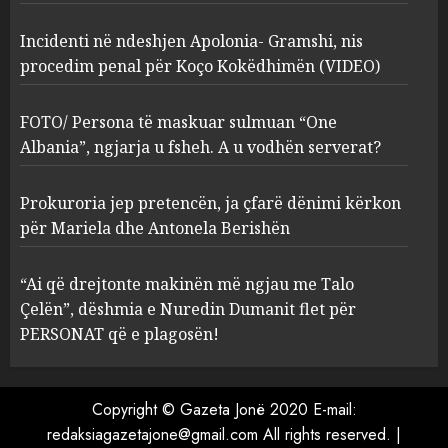
2
MARCH 27, 2025
Incidenti në ndeshjen Apolonia- Gramshi, nis
procedim penal për Koço Kokëdhimën (VIDEO)
FOTO/ Persona të maskuar
sulmuan “One Albania”,
ngjarja u fsheh. A u vodhën
FOTO/ Persona të maskuar sulmuan “One
serverat?
Albania”, ngjarja u fsheh. A u vodhën serverat?
3
MARCH 25, 2025
Prokuroria jep pretencën, ja çfarë dënimi kërkon
Prokuroria jep pretencën, ja
për Mariela dhe Antonela Berishën
çfarë dënimi kërkon për
Mariela dhe Antonela
“Ai që drejtonte makinën më ngjau me Talo
Berishën
Çelën”, dëshmia e Nuredin Dumanit flet për
4
MARCH 25, 2025
PERSONAT që e plagosën!
“Ai që drejtonte makinën më
ngjau me Talo Çelën”,
Copyright © Gazeta Jonë 2020 E-mail:
dëshmia e Nuredin Dumanit
redaksiagazetajone@gmail.com
All rights reserved.
|
flet për PERSONAT që e