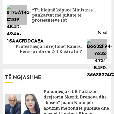
tjetër
Reading
“T’i blejmë këpucë Ministres”,
Pre
pankartat më piknte të
pos
protestuesve sot
Next
Protestuesja i drejtohet Ramës:
Next
Përse e mbron Çet Kastratin?
post:
TË NGJASHME
Punonjësja e UKT akuzon
drejtorin Skerdi Drenova dhe
“bosen” Joana Nano për
abuzim me fondet publike dhe
pasuri të pajustifikuar