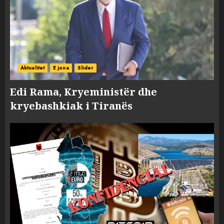
Aktualitet
E jona
Slider
Edi Rama, Kryeministër dhe
kryebashkiak i Tiranës